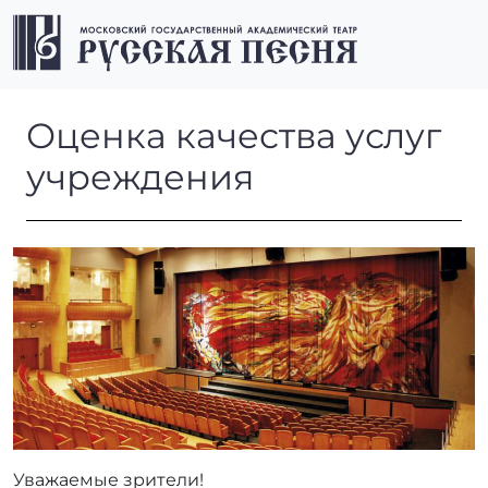
Перейти к содержимому
Перейти к футеру
Men
Оценка качества услуг учр
Оценка качества услуг
учреждения
Уважаемые зрители!