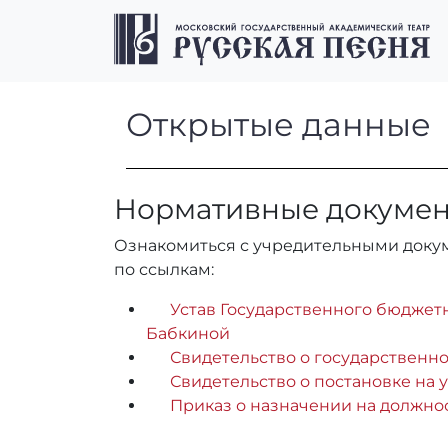
Перейти к содержимому
Перейти к футеру
Открытые данн
Открытые данные
Нормативные докуме
Ознакомиться с учредительными докуме
по ссылкам:
Устав Государственного бюджетн
Бабкиной
Свидетельство о государственно
Свидетельство о постановке на 
Приказ о назначении на должно