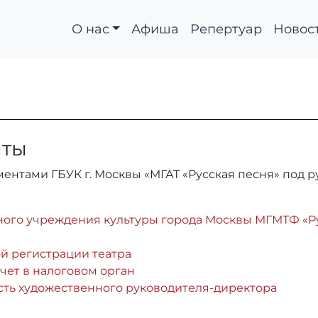
О нас
Афиша
Репертуар
Новос
ые
нты
нтами ГБУК г. Москвы «МГАТ «Русская песня» под р
ого учреждения культуры города Москвы МГМТФ «Рус
й регистрации театра
учет в налоговом орган
сть художественного руководителя-директора