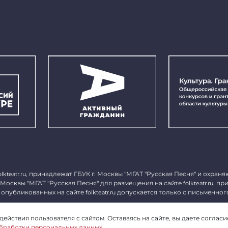
, принадлежат ГБУК г. Москвы "МГАТ "Русская Песня" и охраня
olkteatr.ru
 Москвы "МГАТ "Русская Песня" для размещения на сайте
, пр
folkteatr.ru
 опубликованных на сайте
допускается только с письменног
folkteatr.ru
1027739279182, ИНН 7714039052.
ействия пользователя с сайтом. Оставаясь на сайте, вы даете согласи
бработки персональных данных
.