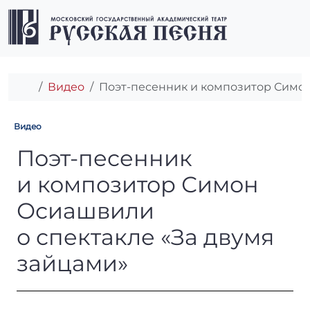
Перейти к содержимому
Перейти к футеру
Men
Главная
Видео
Поэт-песенник и композитор Симон
Видео
Поэт-песенник и композито
Поэт-песенник
и композитор Симон
Осиашвили
о спектакле «За двумя
зайцами»