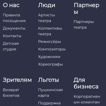
О нас
Люди
Партнер
ы
Правила
Артисты
посещения
театра
Партнеры
театра
Документы
Коллективы
театра
Контакты
Режиссёры
Детская
студия
Композиторы
Художники
Хореографы
Зрителям
Льготы
Для
бизнеса
Возврат
Пушкинская
билетов
карта
Корпоративн
ым клиентам
Поддержка