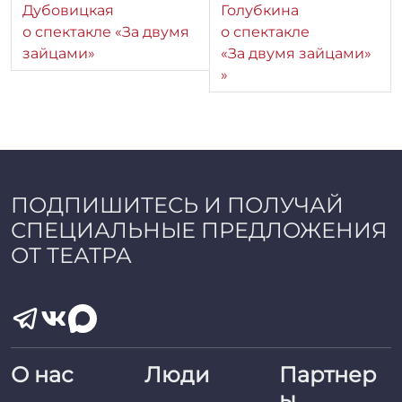
Дубовицкая
Голубкина
р
о спектакле «За двумя
о спектакле
:
r
зайцами»
«За двумя зайцами»
r
_
a
d
m
i
n
ПОДПИШИТЕСЬ И ПОЛУЧАЙ
СПЕЦИАЛЬНЫЕ ПРЕДЛОЖЕНИЯ
ОТ ТЕАТРА
О нас
Люди
Партнер
ы