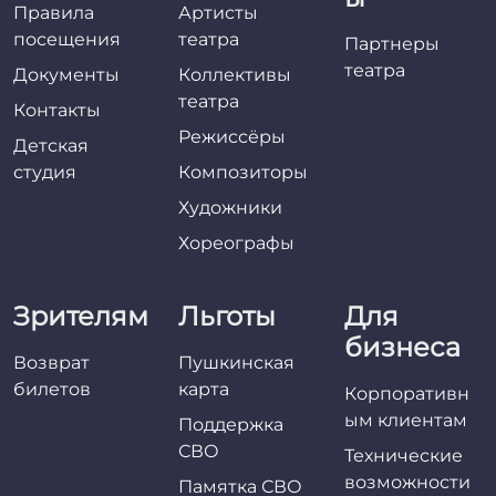
Правила
Артисты
посещения
театра
Партнеры
театра
Документы
Коллективы
театра
Контакты
Режиссёры
Детская
студия
Композиторы
Художники
Хореографы
Зрителям
Льготы
Для
бизнеса
Возврат
Пушкинская
билетов
карта
Корпоративн
ым клиентам
Поддержка
СВО
Технические
возможности
Памятка СВО