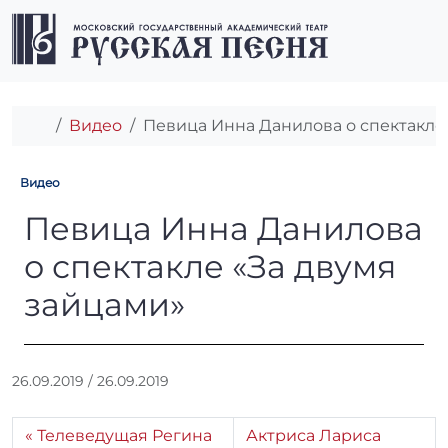
Перейти к содержимому
Перейти к футеру
Men
Главная
Видео
Певица Инна Данилова о спектакле
Видео
Певица Инна Данилова о сп
Певица Инна Данилова
о спектакле «За двумя
зайцами»
А
26.09.2019
/
26.09.2019
в
т
Телеведущая Регина
Актриса Лариса
о