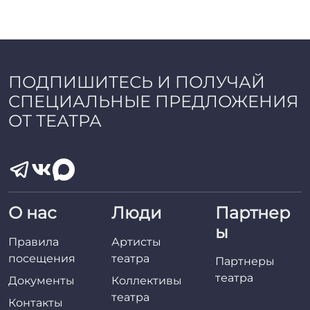
r
r
_
a
d
ПОДПИШИТЕСЬ И ПОЛУЧАЙ
m
СПЕЦИАЛЬНЫЕ ПРЕДЛОЖЕНИЯ
i
n
ОТ ТЕАТРА
О нас
Люди
Партнер
ы
Правила
Артисты
посещения
театра
Партнеры
театра
Документы
Коллективы
театра
Контакты