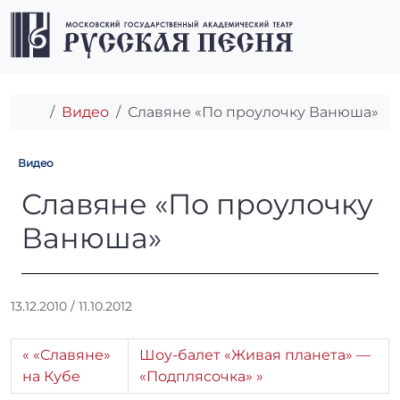
Перейти к содержимому
Перейти к футеру
Men
Главная
Видео
Славяне «По проулочку Ванюша»
Видео
Славяне «По проулочку Ва
Славяне «По проулочку
Ванюша»
А
13.12.2010
/
11.10.2012
в
т
«Cлавяне»
Шоу-балет «Живая планета» —
о
на Кубе
«Подплясочка»
р
: