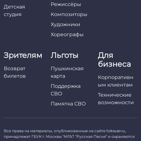
Режиссёры
Детская
студия
Композиторы
Художники
Хореографы
Зрителям
Льготы
Для
бизнеса
Возврат
Пушкинская
билетов
карта
Корпоративн
ым клиентам
Поддержка
СВО
Технические
возможности
Памятка СВО
Все права на материалы, опубликованные на сайте
,
folkteatr.ru
принадлежат ГБУК г. Москвы "МГАТ "Русская Песня" и охраняются