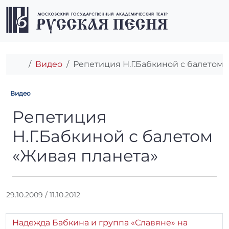
Перейти к содержимому
Перейти к футеру
Men
Главная
Видео
Репетиция Н.Г.Бабкиной с балетом 
Видео
Репетиция Н.Г.Бабкиной с б
Репетиция
Н.Г.Бабкиной с балетом
«Живая планета»
А
29.10.2009
/
11.10.2012
в
т
Надежда Бабкина и группа «Славяне» на
о