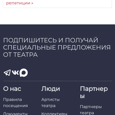
репетиции
р
:
r
r
_
a
d
ПОДПИШИТЕСЬ И ПОЛУЧАЙ
m
СПЕЦИАЛЬНЫЕ ПРЕДЛОЖЕНИЯ
i
n
ОТ ТЕАТРА
О нас
Люди
Партнер
ы
Правила
Артисты
посещения
театра
Партнеры
театра
Документы
Коллективы