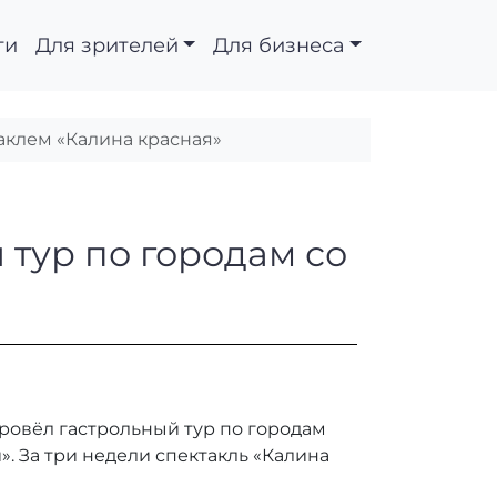
ти
Для зрителей
Для бизнеса
таклем «Калина красная»
трольный тур по горо
 тур по городам со
ровёл гастрольный тур по городам
. За три недели спектакль «Калина