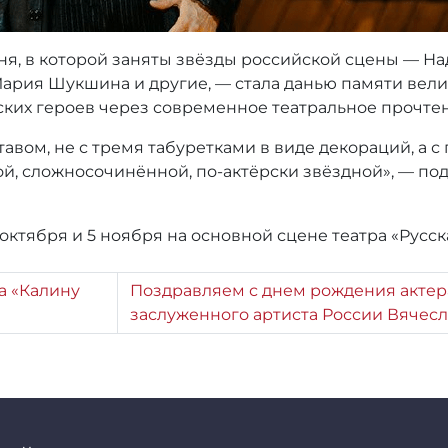
я, в которой заняты звёзды российской сцены — На
ария Шукшина и другие, — стала данью памяти вел
ских героев через современное театральное прочте
авом, не с тремя табуретками в виде декораций, а 
й, сложносочинённой, по-актёрски звёздной», — по
 октября и 5 ноября на основной сцене театра «Русск
а «Калину
Поздравляем с днем рождения актера
заслуженного артиста России Вячес