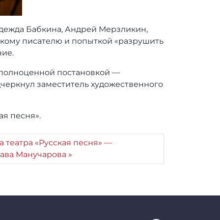
дежда Бабкина, Андрей Мерзликин,
икому писателю и попыткой «разрушить
ние.
с полноценной постановкой —
дчеркнул заместитель художественного
ая песня».
 театра «Русская песня» —
лава Манучарова