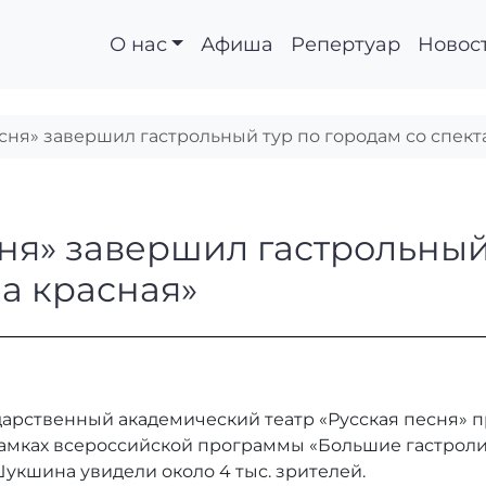
О нас
Афиша
Репертуар
Новос
есня» завершил гастрольный тур по городам со спек
 песня» завершил гас
сня» завершил гастрольный
а красная»
дарственный академический театр «Русская песня» п
 рамках всероссийской программы «Большие гастроли»
укшина увидели около 4 тыс. зрителей.