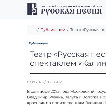
Перейти к содержимому
Перейти к футеру
Главная
Публикации
Театр «Русская п
Публикации
Театр «Русская
Театр «Русская пе
спектаклем «Калин
А
02.10.2025
/
03.10.2025
в
В сентябре 2025 года Московский госу
т
о
Владимир, Рязань, Калуга и Вологда в
р
красная» по произведениям Василия Ш