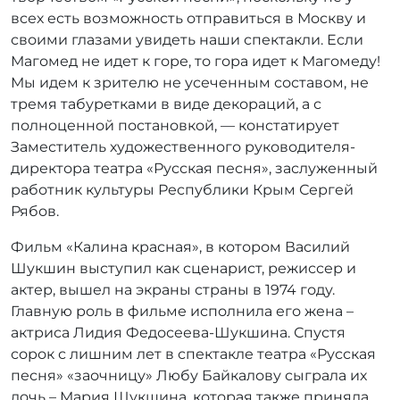
всех есть возможность отправиться в Москву и
своими глазами увидеть наши спектакли. Если
Магомед не идет к горе, то гора идет к Магомеду!
Мы идем к зрителю не усеченным составом, не
тремя табуретками в виде декораций, а с
полноценной постановкой, — констатирует
Заместитель художественного руководителя-
директора театра «Русская песня», заслуженный
работник культуры Республики Крым Сергей
Рябов.
Фильм «Калина красная», в котором Василий
Шукшин выступил как сценарист, режиссер и
актер, вышел на экраны страны в 1974 году.
Главную роль в фильме исполнила его жена –
актриса Лидия Федосеева-Шукшина. Спустя
сорок с лишним лет в спектакле театра «Русская
песня» «заочницу» Любу Байкалову сыграла их
дочь – Мария Шукшина, которая также приняла