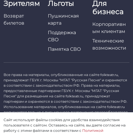
Зрителям
Льготы
Для
бизнеса
Возврат
Пушкинская
билетов
карта
Корпоративн
ым клиентам
Поддержка
СВО
Технические
возможности
Памятка СВО
Все права на материалы, опубликованные на сайте
,
folkteatr.ru
принадлежат ГБУК г. Москвы "МГАТ "Русская Песня" и охраняются
в соответствии с законодательством РФ. Права на материалы,
предоставленные партнерами ГБУК г. Москвы "МГАТ "Русская
Песня" для размещения на сайте
, принадлежат
folkteatr.ru
партнерам и охраняются в соответствии с законодательством РФ.
Использование материалов, опубликованных на сайте
folkteatr.ru
допускается только с письменного разрешения правообладателя.
Сайт использует файлы cookies для удобства взаимодействия
©
2026 ГБУК г. Москвы «МГАТ «Русская песня». ОГРН 1027739279182,
пользователя с сайтом. Оставаясь на сайте, вы даете согласие на
ИНН 7714039052.
работу с этими файлами в соответствии с
Политикой