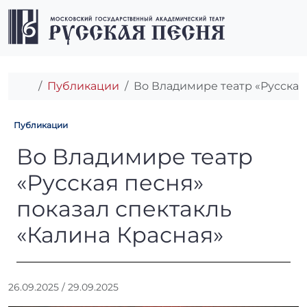
Перейти к содержимому
Перейти к футеру
Men
Главная
Публикации
Во Владимире театр «Русская
Публикации
Во Владимире театр «Русска
Во Владимире театр
«Русская песня»
показал спектакль
«Калина Красная»
А
26.09.2025
/
29.09.2025
в