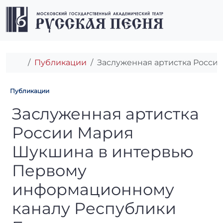
Перейти к содержимому
Перейти к футеру
Men
Главная
Публикации
Заслуженная артистка Росси
Публикации
Заслуженная артистка Росс
Заслуженная артистка
России Мария
Шукшина в интервью
Первому
информационному
каналу Республики