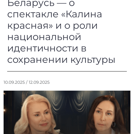
Беларусь — о
спектакле «Калина
красная» и о роли
национальной
идентичности в
сохранении культуры
А
10.09.2025
/
12.09.2025
в
т
о
р
:
r
r
_