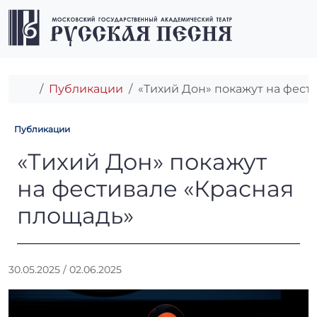
Перейти к содержимому
Перейти к футеру
Men
Главная
Публикации
«Тихий Дон» покажут на фест
Публикации
«Тихий Дон» покажут на фе
«Тихий Дон» покажут
на фестивале «Красная
площадь»
А
30.05.2025
/
02.06.2025
в
т
о