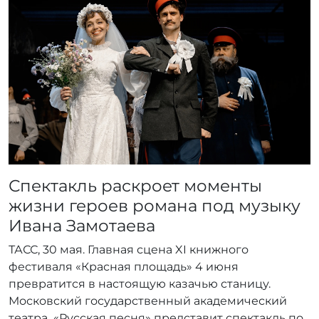
р
:
r
r
_
a
d
m
i
n
Спектакль раскроет моменты
жизни героев романа под музыку
Ивана Замотаева
ТАСС, 30 мая. Главная сцена XI книжного
фестиваля «Красная площадь» 4 июня
превратится в настоящую казачью станицу.
Московский государственный академический
театра «Русская песня» представит спектакль по