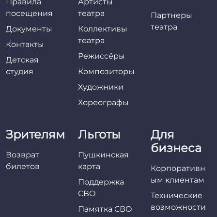
Правила
Артисты
посещения
театра
Партнеры
театра
Документы
Коллективы
театра
Контакты
Режиссёры
Детская
студия
Композиторы
Художники
Хореографы
Зрителям
Льготы
Для
бизнеса
Возврат
Пушкинская
билетов
карта
Корпоративн
ым клиентам
Поддержка
СВО
Технические
возможности
Памятка СВО