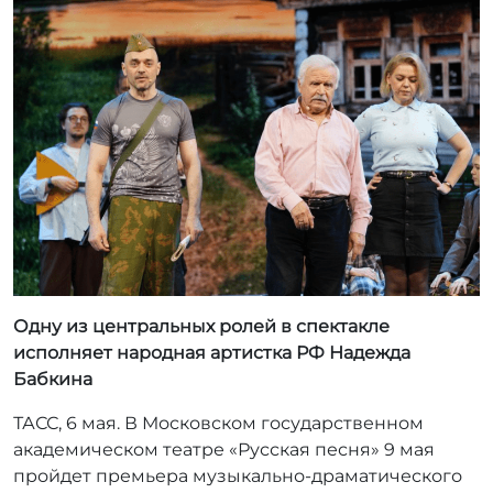
т
о
р
:
r
r
_
a
d
m
i
n
Одну из центральных ролей в спектакле
исполняет народная артистка РФ Надежда
Бабкина
ТАСС, 6 мая. В Московском государственном
академическом театре «Русская песня» 9 мая
пройдет премьера музыкально-драматического