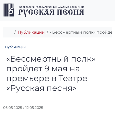
Перейти к содержимому
Перейти к футеру
Men
Главная
Публикации
«Бессмертный полк» пройдет 
Публикации
«Бессмертный полк» пройдет
«Бессмертный полк»
пройдет 9 мая на
премьере в Театре
«Русская песня»
А
06.05.2025
/
12.05.2025
в