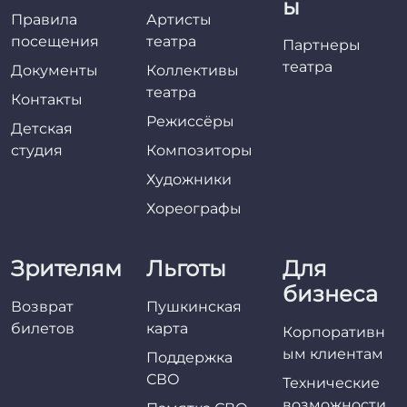
ы
Правила
Артисты
посещения
театра
Партнеры
театра
Документы
Коллективы
театра
Контакты
Режиссёры
Детская
студия
Композиторы
Художники
Хореографы
Зрителям
Льготы
Для
бизнеса
Возврат
Пушкинская
билетов
карта
Корпоративн
ым клиентам
Поддержка
СВО
Технические
возможности