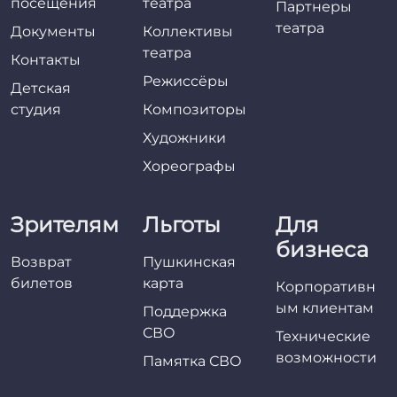
посещения
театра
Партнеры
театра
Документы
Коллективы
театра
Контакты
Режиссёры
Детская
студия
Композиторы
Художники
Хореографы
Зрителям
Льготы
Для
бизнеса
Возврат
Пушкинская
билетов
карта
Корпоративн
ым клиентам
Поддержка
СВО
Технические
возможности
Памятка СВО