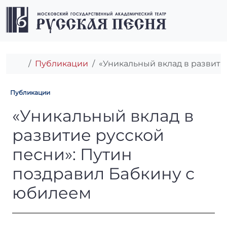
Перейти к содержимому
Перейти к футеру
Men
Главная
Публикации
«Уникальный вклад в развити
Публикации
«Уникальный вклад в разви
«Уникальный вклад в
развитие русской
песни»: Путин
поздравил Бабкину с
юбилеем