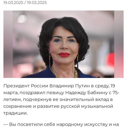
А
19.03.2025
/
19.03.2025
в
т
о
р
:
r
r
_
a
d
m
i
n
Президент России Владимир Путин в среду, 19
марта, поздравил певицу Надежду Бабкину с 75-
летием, подчеркнув ее значительный вклад в
сохранение и развитие русской музыкальной
традиции.
— Вы посвятили себя народному искусству и на