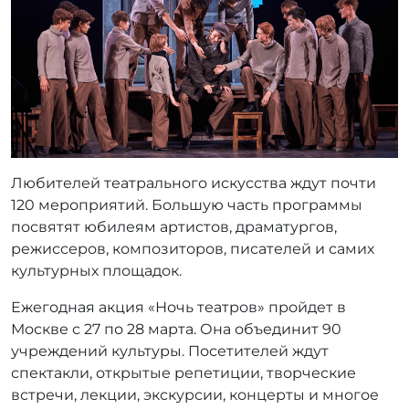
р
:
r
r
_
a
d
m
i
Любителей театрального искусства ждут почти
n
120 мероприятий. Большую часть программы
посвятят юбилеям артистов, драматургов,
режиссеров, композиторов, писателей и самих
культурных площадок.
Ежегодная акция «Ночь театров» пройдет в
Москве с 27 по 28 марта. Она объединит 90
учреждений культуры. Посетителей ждут
спектакли, открытые репетиции, творческие
встречи, лекции, экскурсии, концерты и многое