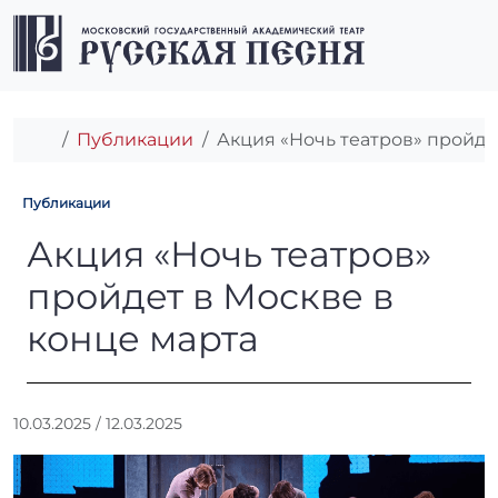
Перейти к содержимому
Перейти к футеру
Men
Главная
Публикации
Акция «Ночь театров» пройде
Публикации
Акция «Ночь театров» пройд
Акция «Ночь театров»
пройдет в Москве в
конце марта
А
10.03.2025
/
12.03.2025
в
т
о