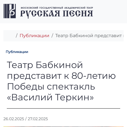
Перейти к содержимому
Перейти к футеру
Men
Главная
Публикации
Театр Бабкиной представит к
Публикации
Театр Бабкиной представит
Театр Бабкиной
представит к 80-летию
Победы спектакль
«Василий Теркин»
А
26.02.2025
/
27.02.2025
в