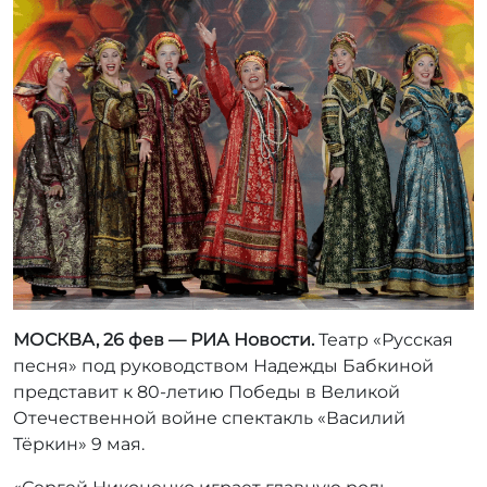
т
о
р
:
r
r
_
a
d
m
i
n
МОСКВА, 26 фев — РИА Новости.
Театр «Русская
песня» под руководством Надежды Бабкиной
представит к 80-летию Победы в Великой
Отечественной войне спектакль «Василий
Тёркин» 9 мая.