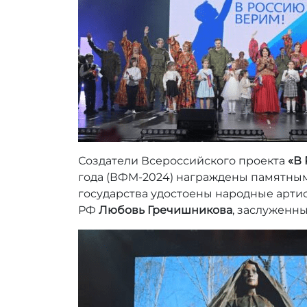
:
r
r
_
a
d
m
i
n
Создатели Всероссийского проекта
«В 
года (ВФМ-2024) награждены памятным
государства удостоены народные арти
РФ
Любовь Гречишникова
, заслуженн