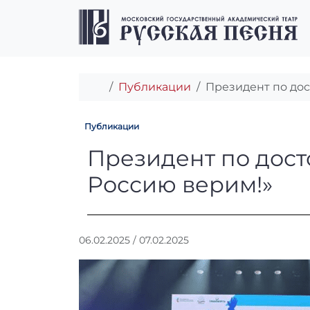
Перейти к содержимому
Перейти к футеру
Главная
Публикации
Президент по дос
Публикации
Президент по д
Президент по дост
Россию верим!»
А
06.02.2025
/
07.02.2025
в
т
о
р