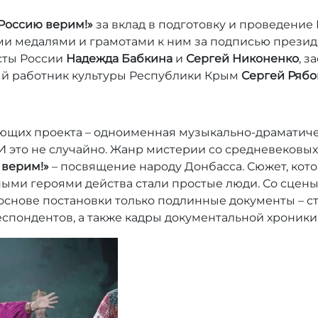
Россию верим!»
за вклад в подготовку и проведени
и медалями и грамотами к ним за подписью презид
сты России
Надежда Бабкина
и
Сергей Никоненко
, 
ый работник культуры Республики Крым
Сергей Рябо
ляющих проекта – одноименная музыкально-драматич
 И это не случайно. Жанр мистерии со средневековы
 верим!»
– посвящение народу Донбасса. Сюжет, кото
ными героями действа стали простые люди. Со сцен
В основе постановки только подлинные документы – с
спондентов, а также кадры документальной хроники 