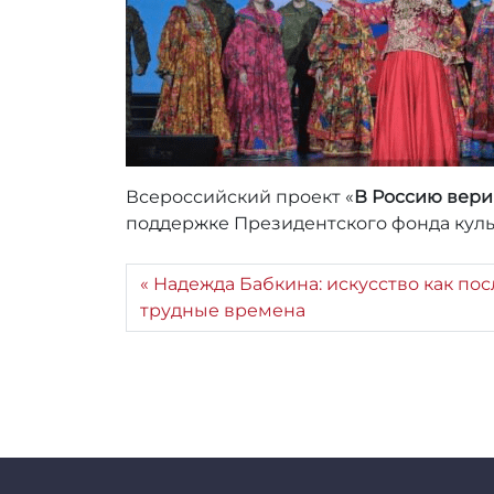
Всероссийский проект «
В Россию вери
поддержке Президентского фонда куль
Надежда Бабкина: искусство как пос
трудные времена