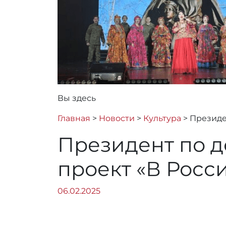
Вы здесь
Главная
>
Новости
>
Культура
> Президе
Президент по 
проект «В Росс
06.02.2025