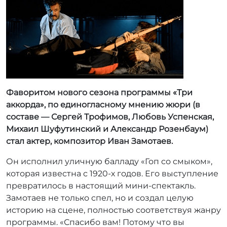
r
r
_
a
d
m
i
n
Фаворитом нового сезона программы «Три
аккорда», по единогласному мнению жюри (в
составе — Сергей Трофимов, Любовь Успенская,
Михаил Шуфутинский и Александр Розенбаум)
стал актер, композитор Иван Замотаев.
Он исполнил уличную балладу «Гоп со смыком»,
которая известна с 1920-х годов. Его выступление
превратилось в настоящий мини-спектакль.
Замотаев не только спел, но и создал целую
историю на сцене, полностью соответствуя жанру
программы. «Спасибо вам! Потому что вы