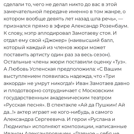
сделали то, чего не делал никто до вас в этой
замечательной передаче именно в том жанре, о
котором вообще девять лет назад шла речь», —
признался прямо в эфире Александр Розенбаум.
К слову, мэтр аплодировал Замотаеву стоя. И
отдал ему свой «Джокер» (наивысший балл,
который каждый из членов жюри может
поставить артисту один раз за весь сезон).
Остальные члены жюри поставили оценку «Туз».
А Любовь Успенская предположила: «С Вашим
выступлением появилась надежда, что «Три
аккорда» не умрут никогда!» Иван Замотаев давно
и плодотворно сотрудничает с Московским
государственным академическим театром
«Русская песня». В спектакле «Ай да Пушкин! Ай
да…!» актер играет не кого-нибудь, а самого
Александра Сергеевича. И герои «Руслана и
Людмилы» исполняют композиции, написанные
Иваном Александровичем. «Главное – себя не