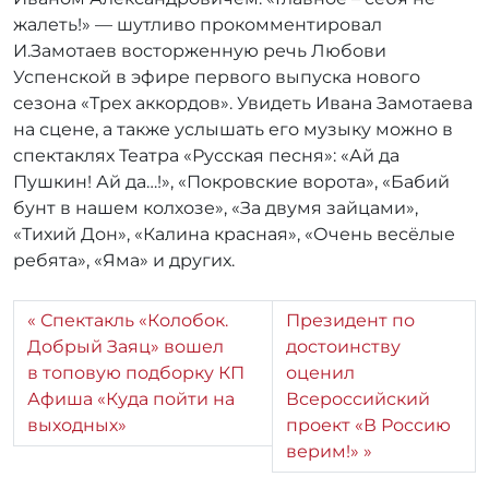
жалеть!» — шутливо прокомментировал
И.Замотаев восторженную речь Любови
Успенской в эфире первого выпуска нового
сезона «Трех аккордов». Увидеть Ивана Замотаева
на сцене, а также услышать его музыку можно в
спектаклях Театра «Русская песня»: «Ай да
Пушкин! Ай да…!», «Покровские ворота», «Бабий
бунт в нашем колхозе», «За двумя зайцами»,
«Тихий Дон», «Калина красная», «Очень весёлые
ребята», «Яма» и других.
Спектакль «Колобок.
Президент по
Добрый Заяц» вошел
достоинству
в топовую подборку КП
оценил
Афиша «Куда пойти на
Всероссийский
выходных»
проект «В Россию
верим!»