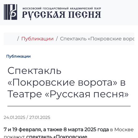
Перейти к содержимому
Перейти к футеру
Men
Главная
Публикации
Спектакль «Покровские ворота
Публикации
Спектакль «Покровские воро
Спектакль
«Покровские ворота» в
Театре «Русская песня»
А
24.01.2025
/
27.01.2025
в
7 и 19 февраля, а также 8 марта 2025 года
в Москве
т
о
покажут
спектакль «Покровские