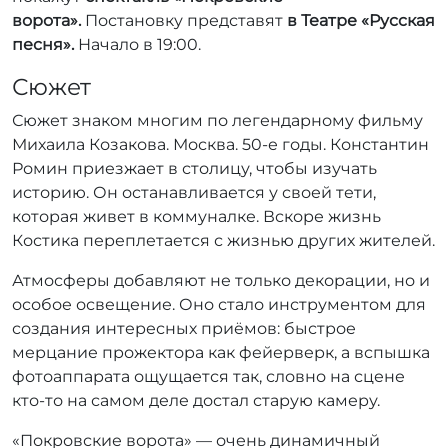
р
ворота».
Постановку представят
в Театре «Русская
:
песня».
Начало в 19:00.
r
r
Сюжет
_
Сюжет знаком многим по легендарному фильму
a
d
Михаила Козакова. Москва. 50-е годы. Константин
m
Ромин приезжает в столицу, чтобы изучать
i
историю. Он останавливается у своей тети,
n
которая живет в коммуналке. Вскоре жизнь
Костика переплетается с жизнью других жителей.
Атмосферы добавляют не только декорации, но и
особое освещение. Оно стало инструментом для
создания интересных приёмов: быстрое
мерцание прожектора как фейерверк, а вспышка
фотоаппарата ощущается так, словно на сцене
кто-то на самом деле достал старую камеру.
«Покровские ворота» — очень динамичный