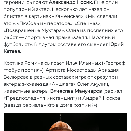
героини, сыграют
Александр Носик.
Еще один
популярный актер. Несколько лет назад он
блистал в картинах «Каменская», «Мы сделали
это!», «Любовь императора», «Спецназ»,
«Возвращение Мухтара». Одна из последних его
работ — спортивная драма «Федя. Народный
футболист». В другом составе его сменяет
Юрий
Катаев.
Костика Ромина сыграет
Илья Ильиных
(«Географ
глобус пропил»). Артиста Мосэстрады Аркадия
Велюрова в разных составах играют сразу три
актера: экс-звезда «Аншлага» Олег Акулич,
известные актеры
Вячеслав Манучаров
(сериал
«Предпоследняя инстанция») и Андрей Носков
(звезда сериала «Кто в доме хозяин?»)