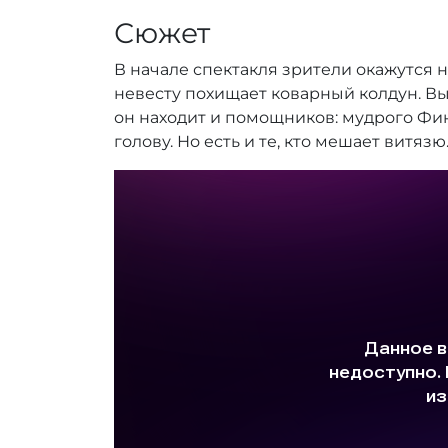
r
Сюжет
_
a
В начале спектакля зрители окажутся 
d
m
невесту похищает коварный колдун. Вы
i
он находит и помощников: мудрого Фин
n
голову. Но есть и те, кто мешает витяз