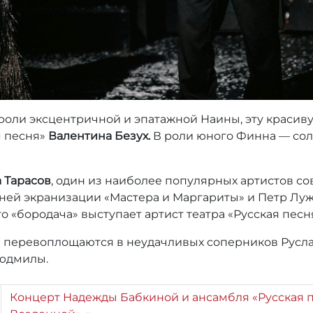
 роли эксцентричной и эпатажной Наины, эту красив
я песня»
Валентина Безух.
В роли юного Финна — сол
 Тарасов
, один из наиболее популярных артистов с
ней экранизации «Мастера и Маргариты» и Петр Луж
о «бородача» выступает артист театра «Русская пес
» перевоплощаются в неудачливых соперников Русла
Людмилы.
Концерт Надежды Бабкиной и ансамбля «Русская п