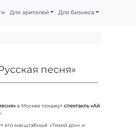
ти
Для зрителей
Для бизнеса
 Театре «Русская пес
«Русская песня»
 песня»
в Москве покажут
спектакль «Ай
.
ут его масштабный «Тихий дон» и