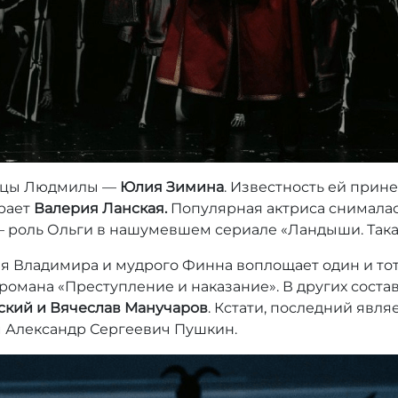
вицы Людмилы —
Юлия Зимина
. Известность ей при
грает
Валерия Ланская.
Популярная актриса снималас
 — роль Ольги в нашумевшем сериале «Ландыши. Така
я Владимира и мудрого Финна воплощает один и тот
романа «Преступление и наказание». В других состав
ский и Вячеслав Манучаров
. Кстати, последний явл
ам Александр Сергеевич Пушкин.