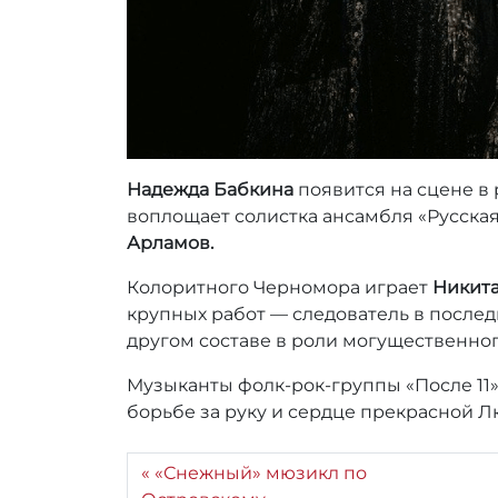
Надежда Бабкина
появится на сцене в
воплощает солистка ансамбля «Русска
Арламов.
Колоритного Черномора играет
Никита
крупных работ — следователь в послед
другом составе в роли могущественног
Музыканты фолк-рок-группы «После 11
борьбе за руку и сердце прекрасной 
«Снежный» мюзикл по