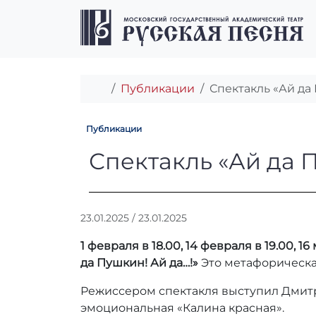
Перейти к содержимому
Перейти к футеру
Главная
Публикации
Спектакль «Ай да 
Публикации
Спектакль «Ай д
Спектакль «Ай да П
А
23.01.2025
/
23.01.2025
в
1 февраля в 18.00, 14 февраля в 19.00, 1
т
о
да Пушкин! Ай да…!»
Это метафорическа
р
Режиссером спектакля выступил Дмитри
:
r
эмоциональная «Калина красная».