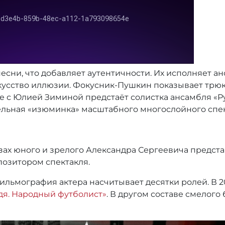
есни, что добавляет аутентичности. Их исполняет ан
кусство иллюзии. Фокусник-Пушкин показывает трюк
 с Юлией Зиминой предстаёт солистка ансамбля «Ру
льная «изюминка» масштабного многослойного спекта
азах юного и зрелого Александра Сергеевича предст
позитором спектакля.
ильмография актера насчитывает десятки ролей. В 20
дя. Народный футболист»
. В другом составе смелог