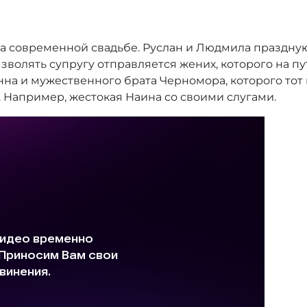
на современной свадьбе. Руслан и Людмила праздну
зволять супругу отправляется жених, которого на 
на и мужественного брата Черномора, которого тот п
ю. Например, жестокая Наина со своими слугами.