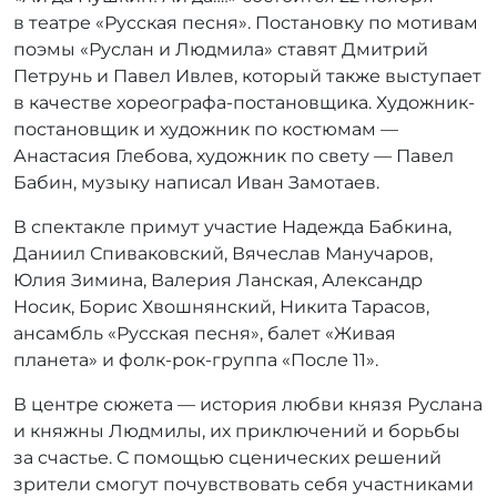
р
в театре «Русская песня». Постановку по мотивам
:
поэмы «Руслан и Людмила» ставят Дмитрий
r
Петрунь и Павел Ивлев, который также выступает
r
в качестве хореографа-постановщика. Художник-
_
постановщик и художник по костюмам —
a
Анастасия Глебова, художник по свету — Павел
d
m
Бабин, музыку написал Иван Замотаев.
i
В спектакле примут участие Надежда Бабкина,
n
Даниил Спиваковский, Вячеслав Манучаров,
Юлия Зимина, Валерия Ланская, Александр
Носик, Борис Хвошнянский, Никита Тарасов,
ансамбль «Русская песня», балет «Живая
планета» и фолк-рок-группа «После 11».
В центре сюжета — история любви князя Руслана
и княжны Людмилы, их приключений и борьбы
за счастье. С помощью сценических решений
зрители смогут почувствовать себя участниками