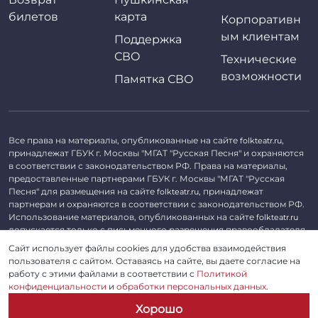
билетов
карта
Корпоративн
ым клиентам
Поддержка
СВО
Технические
возможности
Памятка СВО
Все права на материалы, опубликованные на сайте
,
folkteatr.ru
принадлежат ГБУК г. Москвы "МГАТ "Русская Песня" и охраняются
в соответствии с законодательством РФ. Права на материалы,
предоставленные партнерами ГБУК г. Москвы "МГАТ "Русская
Песня" для размещения на сайте
, принадлежат
folkteatr.ru
партнерам и охраняются в соответствии с законодательством РФ.
Использование материалов, опубликованных на сайте
folkteatr.ru
допускается только с письменного разрешения правообладателя.
Сайт использует файлы cookies для удобства взаимодействия
©
2026 ГБУК г. Москвы «МГАТ «Русская песня». ОГРН 1027739279182,
пользователя с сайтом. Оставаясь на сайте, вы даете согласие на
ИНН 7714039052.
работу с этими файлами в соответствии с
Политикой
конфиденциальности
и
обработки персональных данных
.
Пользовательское соглашение
Хорошо