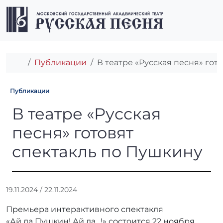
Перейти к содержимому
Перейти к футеру
Men
Главная
Публикации
В театре «Русская песня» гот
Публикации
В театре «Русская песня» г
В театре «Русская
песня» готовят
спектакль по Пушкину
А
19.11.2024
/
22.11.2024
в
Премьера интерактивного спектакля
т
о
«Ай да Пушкин! Ай да…!» состоится 22 ноября