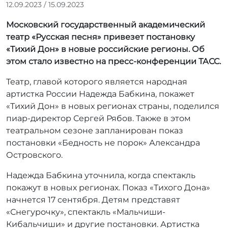
А
12.09.2023
/
15.09.2023
в
Московский государственный академический
т
о
театр «Русская песня» привезет постановку
р
«Тихий Дон» в новые российские регионы.
Об
:
этом стало известно на пресс-конференции ТАСС.
r
r
Театр, главой которого является народная
_
артистка России Надежда Бабкина, покажет
a
«Тихий Дон» в новых регионах страны, поделился
d
пиар-директор Сергей Рябов. Также в этом
m
театральном сезоне запланирован показ
i
постановки «Бедность не порок» Александра
n
Островского.
Надежда Бабкина уточнила, когда спектакль
покажут в новых регионах. Показ «Тихого Дона»
начнется 17 сентября. Детям представят
«Снегурочку», спектакль «Мальчиши-
Кибальчиши» и другие постановки. Артистка