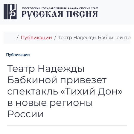
Перейти к содержимому
Перейти к футеру
Men
Главная
Публикации
Театр Надежды Бабкиной прив
Публикации
Театр Надежды Бабкиной пр
Театр Надежды
Бабкиной привезет
спектакль «Тихий Дон»
в новые регионы
России