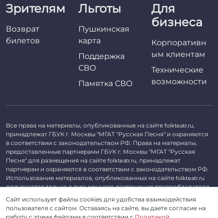
Зрителям
Льготы
Для
бизнеса
Возврат
Пушкинская
билетов
карта
Корпоративн
ым клиентам
Поддержка
СВО
Технические
возможности
Памятка СВО
Все права на материалы, опубликованные на сайте
,
folkteatr.ru
принадлежат ГБУК г. Москвы "МГАТ "Русская Песня" и охраняются
в соответствии с законодательством РФ. Права на материалы,
предоставленные партнерами ГБУК г. Москвы "МГАТ "Русская
Песня" для размещения на сайте
, принадлежат
folkteatr.ru
партнерам и охраняются в соответствии с законодательством РФ.
Использование материалов, опубликованных на сайте
folkteatr.ru
допускается только с письменного разрешения правообладателя.
Сайт использует файлы cookies для удобства взаимодействия
©
2026 ГБУК г. Москвы «МГАТ «Русская песня». ОГРН 1027739279182,
пользователя с сайтом. Оставаясь на сайте, вы даете согласие на
ИНН 7714039052.
работу с этими файлами в соответствии с
Политикой