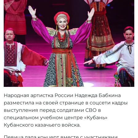
т
о
р
:
r
r
_
a
d
m
i
n
Народная артистка России Надежда Бабкина
разместила на своей странице в соцсети кадры
выступления перед солдатами СВО в
специальном учебном центре «Кубань»
Кубанского казачьего войска.
Певица дала концерт вместе с участниками