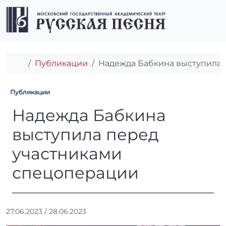
Перейти к содержимому
Перейти к футеру
Men
Главная
Публикации
Надежда Бабкина выступила 
Публикации
Надежда Бабкина выступил
Надежда Бабкина
выступила перед
участниками
спецоперации
А
27.06.2023
/
28.06.2023
в