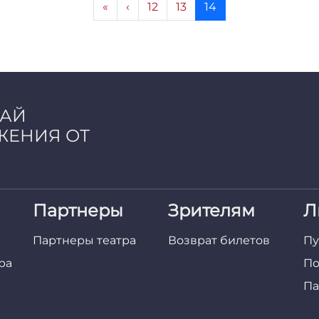
Страница
Страница
Текущая страница
«
‹
12
13
14
ЧАЙ
ЖЕНИЯ ОТ
Партнеры
Зрителям
Л
Партнеры театра
Возврат билетов
Пу
ра
По
Па