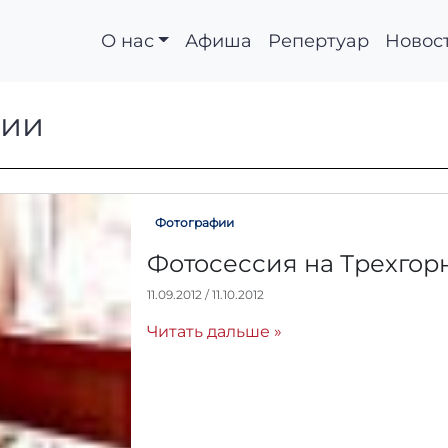
О нас
Афиша
Репертуар
Новос
рафии
фии
Фотографии
Фотосессия на Трехгор
11.09.2012
/
11.10.2012
А
в
Читать дальше »
т
о
р
:
r
r
_