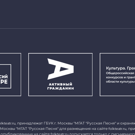
, принадлежат ГБУК г. Москвы "МГАТ "Русская Песня" и охраня
olkteatr.ru
 Москвы "МГАТ "Русская Песня" для размещения на сайте
, пр
folkteatr.ru
 опубликованных на сайте
допускается только с письменног
folkteatr.ru