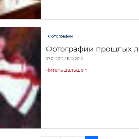
a
d
m
i
n
Фотографии
Фотографии прошлых л
07.01.2012
/
11.10.2012
А
в
Читать дальше »
т
о
р
:
r
r
_
a
d
m
i
n