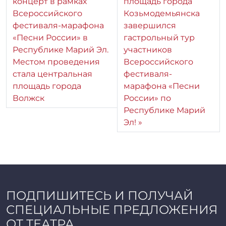
концерт в рамках
площадь города
Всероссийского
Козьмодемьянска
фестиваля-марафона
завершился
«Песни России» в
гастрольный тур
Республике Марий Эл.
участников
Местом проведения
Всероссийского
стала центральная
фестиваля-
площадь города
марафона «Песни
Волжск
России» по
Республике Марий
Эл!
ПОДПИШИТЕСЬ И ПОЛУЧАЙ
СПЕЦИАЛЬНЫЕ ПРЕДЛОЖЕНИЯ
ОТ ТЕАТРА