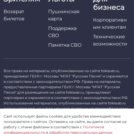
бизнеса
Возврат
Пушкинская
билетов
карта
Корпоративн
ым клиентам
Поддержка
СВО
Технические
возможности
Памятка СВО
Все права на материалы, опубликованные на сайте
,
folkteatr.ru
принадлежат ГБУК г. Москвы "МГАТ "Русская Песня" и охраняются
в соответствии с законодательством РФ. Права на материалы,
предоставленные партнерами ГБУК г. Москвы "МГАТ "Русская
Песня" для размещения на сайте
, принадлежат
folkteatr.ru
партнерам и охраняются в соответствии с законодательством РФ.
Использование материалов, опубликованных на сайте
folkteatr.ru
допускается только с письменного разрешения правообладателя.
Сайт использует файлы cookies для удобства взаимодействия
©
2026 ГБУК г. Москвы «МГАТ «Русская песня». ОГРН 1027739279182,
пользователя с сайтом. Оставаясь на сайте, вы даете согласие на
ИНН 7714039052.
работу с этими файлами в соответствии с
Политикой
конфиденциальности
и
обработки персональных данных
.