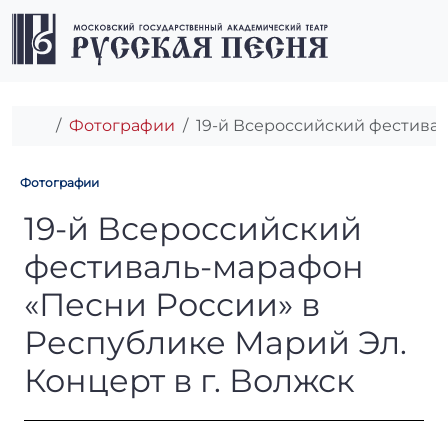
Перейти к содержимому
Перейти к футеру
Men
Главная
Фотографии
19-й Всероссийский фестивал
Фотографии
19-й Всероссийский фестива
19-й Всероссийский
фестиваль-марафон
«Песни России» в
Республике Марий Эл.
Концерт в г. Волжск