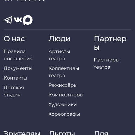
О нас
Люди
Партнер
ы
Правила
Артисты
посещения
театра
Партнеры
театра
Документы
Коллективы
театра
Контакты
Режиссёры
Детская
студия
Композиторы
Художники
Хореографы
Зрителям
Льготы
Для