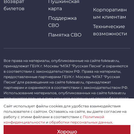
Возврат
Пушкинская
билетов
карта
Корпоративн
ым клиентам
Поддержка
СВО
Технические
возможности
Памятка СВО
Все права на материалы, опубликованные на сайте
,
folkteatr.ru
принадлежат ГБУК г. Москвы "МГАТ "Русская Песня" и охраняются
в соответствии с законодательством РФ. Права на материалы,
предоставленные партнерами ГБУК г. Москвы "МГАТ "Русская
Песня" для размещения на сайте
, принадлежат
folkteatr.ru
партнерам и охраняются в соответствии с законодательством РФ.
Использование материалов, опубликованных на сайте
folkteatr.ru
допускается только с письменного разрешения правообладателя.
Сайт использует файлы cookies для удобства взаимодействия
©
2026 ГБУК г. Москвы «МГАТ «Русская песня». ОГРН 1027739279182,
пользователя с сайтом. Оставаясь на сайте, вы даете согласие на
ИНН 7714039052.
работу с этими файлами в соответствии с
Политикой
конфиденциальности
и
обработки персональных данных
.
Пользовательское соглашение
Хорошо