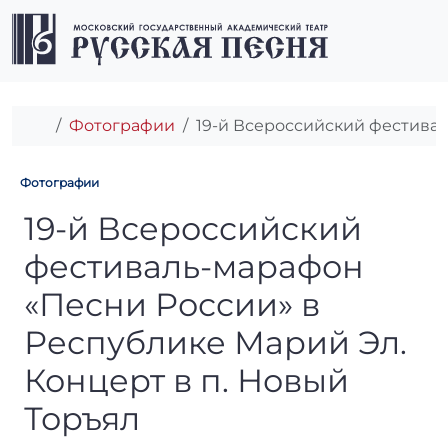
Перейти к содержимому
Перейти к футеру
Men
Главная
Фотографии
19-й Всероссийский фестивал
Фотографии
19-й Всероссийский фестива
19-й Всероссийский
фестиваль-марафон
«Песни России» в
Республике Марий Эл.
Концерт в п. Новый
Торъял