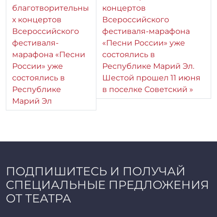
благотворительны
концертов
х концертов
Всероссийского
Всероссийского
фестиваля-марафона
фестиваля-
«Песни России» уже
марафона «Песни
состоялись в
России» уже
Республике Марий Эл.
состоялись в
Шестой прошел 11 июня
Республике
в поселке Советский
Марий Эл
ПОДПИШИТЕСЬ И ПОЛУЧАЙ
СПЕЦИАЛЬНЫЕ ПРЕДЛОЖЕНИЯ
ОТ ТЕАТРА