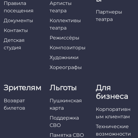
Правила
Артисты
посещения
театра
Партнеры
театра
Документы
Коллективы
театра
Контакты
Режиссёры
Детская
студия
Композиторы
Художники
Хореографы
Зрителям
Льготы
Для
бизнеса
Возврат
Пушкинская
билетов
карта
Корпоративн
ым клиентам
Поддержка
СВО
Технические
возможности
Памятка СВО