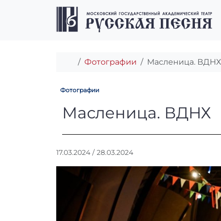
Перейти к содержимому
Перейти к футеру
Главная
Фотографии
Масленица. ВДНХ
Фотографии
Масленица. ВД
Масленица. ВДНХ
А
17.03.2024
/
28.03.2024
в
т
о
р
:
r