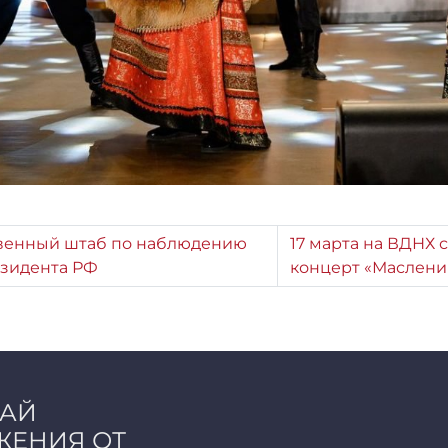
венный штаб по наблюдению
17 марта на ВДНХ
езидента РФ
концерт «Маслени
ЧАЙ
ЖЕНИЯ ОТ