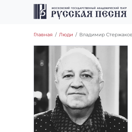
Перейти к содержимому
Перейти к футеру
Главная
Люди
Владимир Стержако