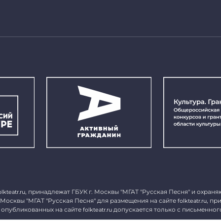
, принадлежат ГБУК г. Москвы "МГАТ "Русская Песня" и охраня
olkteatr.ru
 Москвы "МГАТ "Русская Песня" для размещения на сайте
, пр
folkteatr.ru
 опубликованных на сайте
допускается только с письменног
folkteatr.ru