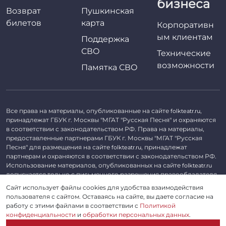
бизнеса
Возврат
Пушкинская
билетов
карта
Корпоративн
ым клиентам
Поддержка
СВО
Технические
возможности
Памятка СВО
Все права на материалы, опубликованные на сайте
,
folkteatr.ru
принадлежат ГБУК г. Москвы "МГАТ "Русская Песня" и охраняются
в соответствии с законодательством РФ. Права на материалы,
предоставленные партнерами ГБУК г. Москвы "МГАТ "Русская
Песня" для размещения на сайте
, принадлежат
folkteatr.ru
партнерам и охраняются в соответствии с законодательством РФ.
Использование материалов, опубликованных на сайте
folkteatr.ru
допускается только с письменного разрешения правообладателя.
Сайт использует файлы cookies для удобства взаимодействия
©
2026 ГБУК г. Москвы «МГАТ «Русская песня». ОГРН 1027739279182,
пользователя с сайтом. Оставаясь на сайте, вы даете согласие на
ИНН 7714039052.
работу с этими файлами в соответствии с
Политикой
конфиденциальности
и
обработки персональных данных
.
Пользовательское соглашение