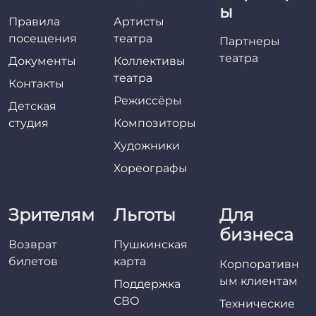
ы
Правила
Артисты
посещения
театра
Партнеры
театра
Документы
Коллективы
театра
Контакты
Режиссёры
Детская
студия
Композиторы
Художники
Хореографы
Зрителям
Льготы
Для
бизнеса
Возврат
Пушкинская
билетов
карта
Корпоративн
ым клиентам
Поддержка
СВО
Технические