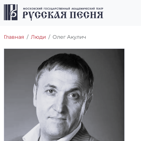
Перейти к содержимому
Перейти к футеру
Men
Главная
Люди
Олег Акулич