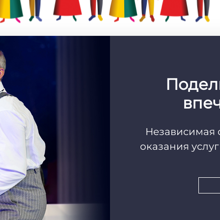
Подел
впе
Независимая 
оказания услу