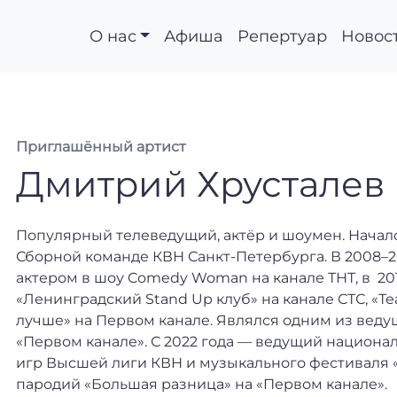
О нас
Афиша
Репертуар
Новос
Приглашённый артист
Дмитрий Хрусталев
Популярный телеведущий, актёр и шоумен. Начало
Сборной команде КВН Санкт-Петербурга. В 2008–2
актером в шоу Comedy Woman на канале ТНТ, в 20
«Ленинградский Stand Up клуб» на канале СТС, «Те
лучше» на Первом канале. Являлся одним из веду
«Первом канале». С 2022 года — ведущий национа
игр Высшей лиги КВН и музыкального фестиваля 
пародий «Большая разница» на «Первом канале».