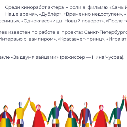
Среди киноработ актера – роли в фильмах «Самы
Наше время», «Дублёр», «Временно недоступен», «
ссницы», «Одноклассницы: Новый поворот», «После т
ев известен по работе в проектах Санкт-Петербургс
нтервью с вампиром», «Красавчег-принц», «Игра втро
такле «За двумя зайцами» (режиссёр — Нина Чусова).