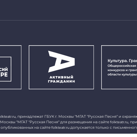
, принадлежат ГБУК г. Москвы "МГАТ "Русская Песня" и охраня
olkteatr.ru
 Москвы "МГАТ "Русская Песня" для размещения на сайте
, пр
folkteatr.ru
 опубликованных на сайте
допускается только с письменног
folkteatr.ru