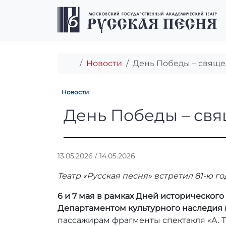
Перейти к содержимому
Перейти к футеру
Главная
Новости
День Победы – свяще
Новости
День Победы – 
День Победы – св
А
13.05.2026
/
14.05.2026
в
Театр «Русская песня» встретил 81-ю
т
о
6 и 7 мая в рамках Дней исторического
р
Департаментом культурного наследия 
:
А
пассажирам фрагменты спектакля «А. Т