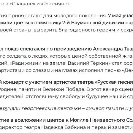
тра «Славяне» и «Россияне».
ия приобретают для молодого поколения.
7 мая уча
жили цветы к памятнику 7-й Бауманской дивизии на
воей страны, выразить благодарность героям и сохр
л показ спектакля по произведению Александра Тва
ого солдата, о людях, которые ценой собственной жи
кий. «Ради жизни на земле! Василий Тёркин» стал ос
 артистами со слезами на глазах исполнил песню «Д
концерт с участием артистов театра «Русская песня
Родине, памяти и Великой Победе. В этот вечер сцен
едителей, отстоявшему свободу и будущее нашей с
м вручали георгиевские ленточки – символ памяти и 
астие в возложении цветов к Могиле Неизвестного С
иректор театра Надежда Бабкина и первый замести