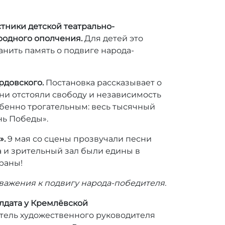
стники детской театрально-
родного ополчения.
Для детей это
анить память о подвиге народа-
рдовского.
Постановка рассказывает о
зни отстояли свободу и независимость
обенно трогательным: весь тысячный
ень Победы».
».
9 мая со сцены прозвучали песни
а и зрительный зал были едины в
траны!
уважения к подвигу народа-победителя.
олдата у Кремлёвской
тель художественного руководителя