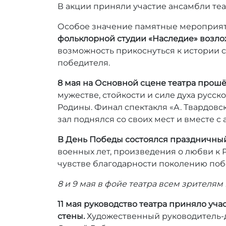
н
В акции приняли участие ансамбли теа
а
с
Особое значение памятные мероприят
т
фольклорной студии «Наследие» возло
а
возможность прикоснуться к истории с
с
победителя.
и
я
8 мая на Основной сцене театра прошё
Б
мужестве, стойкости и силе духа русск
у
Родины. Финал спектакля «А. Твардовс
т
зал поднялся со своих мест и вместе с
и
н
В День Победы состоялся праздничный 
а
военных лет, произведения о любви к 
чувстве благодарности поколению поб
8 и 9 мая в фойе театра всем зрителя
11 мая руководство театра приняло уч
стены.
Художественный руководитель-д