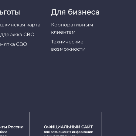
ьготы
Для бизнеса
шкинская карта
Корпоративным
клиентам
ддержка СВО
Технические
мятка СВО
возможности