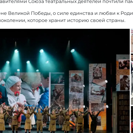
тавителями Союза театральных деятелей почтили па
не Великой Победы, о силе единства и любви к Роди
м поколении, которое хранит историю своей страны.