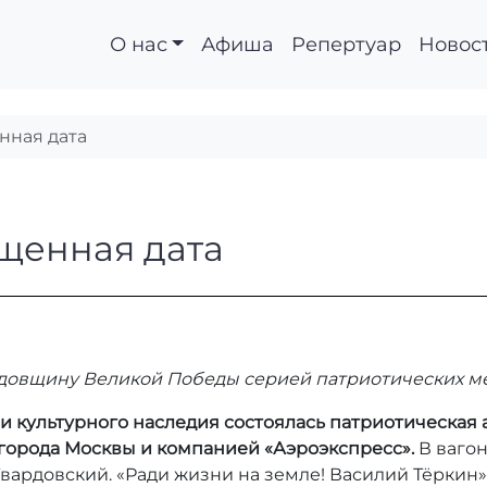
О нас
Афиша
Репертуар
Новос
нная дата
священная дата
ященная дата
 годовщину Великой Победы серией патриотических 
 и культурного наследия состоялась патриотическая
города Москвы и компанией «Аэроэкспресс».
В вагон
вардовский. «Ради жизни на земле! Василий Тёркин»,