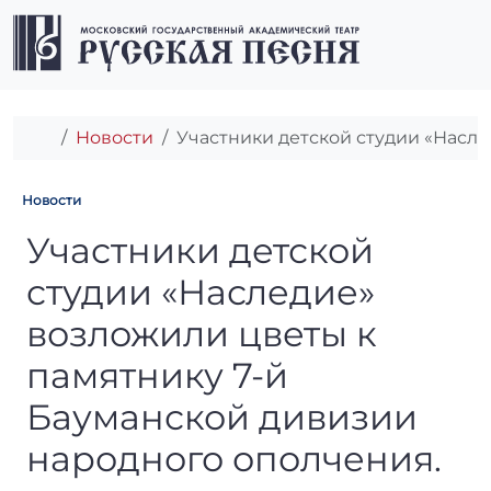
Перейти к содержимому
Перейти к футеру
Men
Главная
Новости
Участники детской студии «Насл
Новости
Участники детской студии 
Участники детской
студии «Наследие»
возложили цветы к
памятнику 7-й
Бауманской дивизии
народного ополчения.