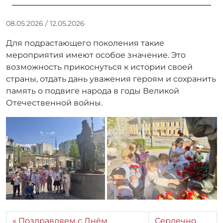
А
08.05.2026
/
12.05.2026
в
Для подрастающего поколения такие
т
о
мероприятия имеют особое значение. Это
р
возможность прикоснуться к истории своей
:
страны, отдать дань уважения героям и сохранить
А
память о подвиге народа в годы Великой
н
Отечественной войны.
а
с
т
а
с
и
я
Б
у
т
и
Поздравляем с Днём
Сердечно
н