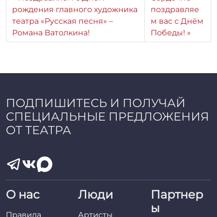
а
рождения главного художника
поздравляе
театра «Русская песня» –
м вас с Днём
Романа Ватолкина!
Победы!
ПОДПИШИТЕСЬ И ПОЛУЧАЙ
СПЕЦИАЛЬНЫЕ ПРЕДЛОЖЕНИЯ
ОТ ТЕАТРА
О нас
Люди
Партнер
ы
Правила
Артисты