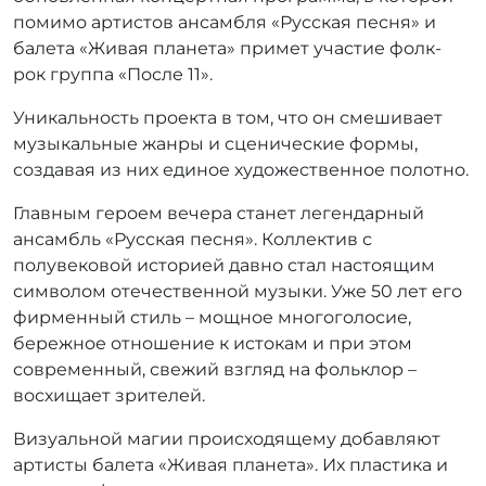
р
помимо артистов ансамбля «Русская песня» и
:
балета «Живая планета» примет участие фолк-
А
рок группа «После 11».
н
а
Уникальность проекта в том, что он смешивает
с
музыкальные жанры и сценические формы,
т
создавая из них единое художественное полотно.
а
с
Главным героем вечера станет легендарный
и
ансамбль «Русская песня». Коллектив с
я
полувековой историей давно стал настоящим
Б
у
символом отечественной музыки. Уже 50 лет его
т
фирменный стиль – мощное многоголосие,
и
бережное отношение к истокам и при этом
н
современный, свежий взгляд на фольклор –
а
восхищает зрителей.
Визуальной магии происходящему добавляют
артисты балета «Живая планета». Их пластика и