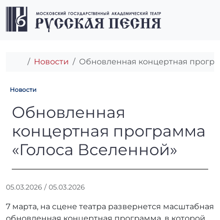
Перейти к содержимому
Перейти к футеру
Men
Главная
Новости
Обновленная концертная програ
Новости
Обновленная концертная п
Обновленная
концертная программа
«Голоса Вселенной»
А
05.03.2026
/
05.03.2026
в
7 марта, на сцене театра развернется масштабная
т
о
обновленная концертная программа, в которой