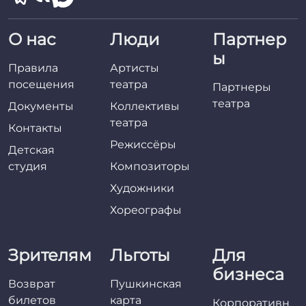
О нас
Люди
Партнер
ы
Правила
Артисты
посещения
театра
Партнеры
театра
Документы
Коллективы
театра
Контакты
Режиссёры
Детская
студия
Композиторы
Художники
Хореографы
Зрителям
Льготы
Для
бизнеса
Возврат
Пушкинская
билетов
карта
Корпоративн