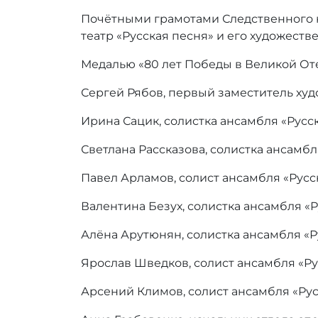
:
А
Почётными грамотами Следственного 
н
театр «Русская песня» и его художест
а
с
Медалью «80 лет Победы в Великой Оте
т
а
Сергей Рябов, первый заместитель худ
с
Ирина Сацик, солистка ансамбля «Русск
и
я
Светлана Рассказова, солистка ансамбл
Б
у
Павел Арламов, солист ансамбля «Русс
т
и
Валентина Безух, солистка ансамбля «Р
н
а
Алёна Арутюнян, солистка ансамбля «Р
Ярослав Шведков, солист ансамбля «Ру
Арсений Климов, солист ансамбля «Рус