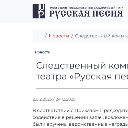
Перейти к содержимому
Перейти к футеру
Главная
Новости
Следственный комите
Новости
Следственный к
Следственный ком
театра «Русская пе
А
23.12.2025
/
24.12.2025
в
В соответствии с Приказом Председат
т
о
содействие в решении задач, возложе
р
были вручены ведомственные награды