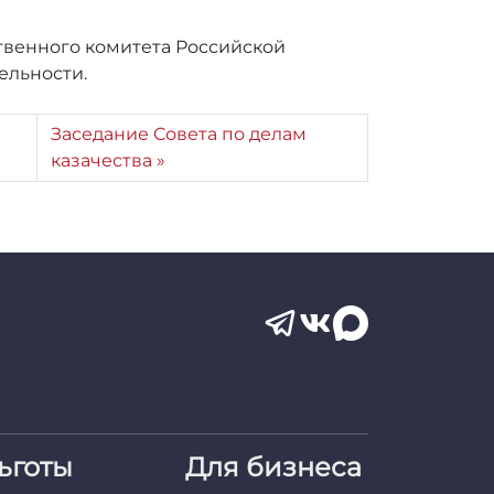
твенного комитета Российской
ельности.
Заседание Совета по делам
казачества
ьготы
Для бизнеса