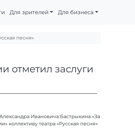
ти
Для зрителей
Для бизнеса
усская песня»
едерации отметил зас
и отметил заслуги
 Александра Ивановича Бастрыкина «За
» коллективу театра «Русская песня»