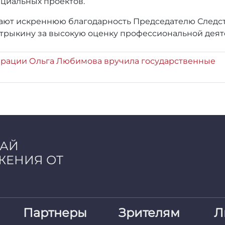
ециальных проектов.
жают искреннюю благодарность Председателю Следс
трыкину за высокую оценку профессиональной деят
ерации Ольга Любимова вручила государственные
ЧАЙ
ЖЕНИЯ ОТ
Партнеры
Зрителям
Л