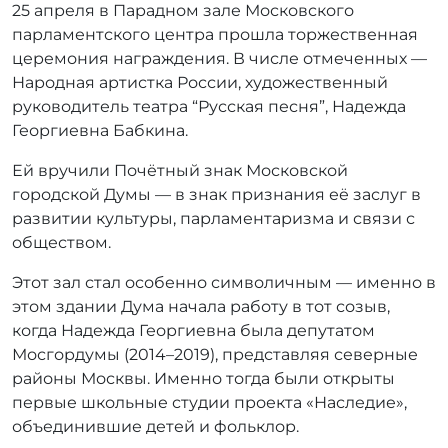
25 апреля в Парадном зале Московского
т
о
парламентского центра прошла торжественная
р
церемония награждения. В числе отмеченных —
:
Народная артистка России, художественный
r
руководитель театра “Русская песня”, Надежда
r
Георгиевна Бабкина.
_
a
Ей вручили Почётный знак Московской
d
городской Думы — в знак признания её заслуг в
m
развитии культуры, парламентаризма и связи с
i
обществом.
n
Этот зал стал особенно символичным — именно в
этом здании Дума начала работу в тот созыв,
когда Надежда Георгиевна была депутатом
Мосгордумы (2014–2019), представляя северные
районы Москвы. Именно тогда были открыты
первые школьные студии проекта «Наследие»,
объединившие детей и фольклор.