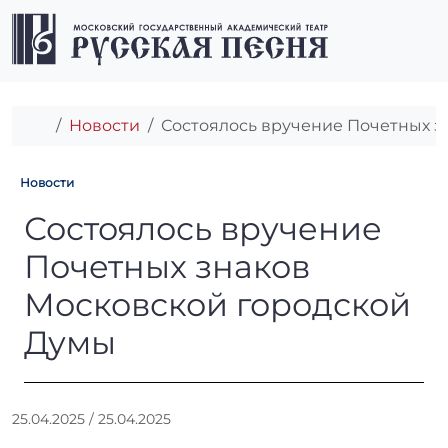
Перейти к содержимому
Перейти к футеру
Men
Главная
Новости
Состоялось вручение Почетных з
Новости
Состоялось вручение Почет
Состоялось вручение
Почетных знаков
Московской городской
Думы
А
25.04.2025
/
25.04.2025
в