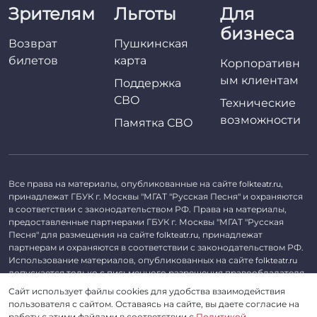
Зрителям
Льготы
Для
бизнеса
Возврат
Пушкинская
билетов
карта
Корпоративн
ым клиентам
Поддержка
СВО
Технические
возможности
Памятка СВО
Все права на материалы, опубликованные на сайте
,
folkteatr.ru
принадлежат ГБУК г. Москвы "МГАТ "Русская Песня" и охраняются
в соответствии с законодательством РФ. Права на материалы,
предоставленные партнерами ГБУК г. Москвы "МГАТ "Русская
Песня" для размещения на сайте
, принадлежат
folkteatr.ru
партнерам и охраняются в соответствии с законодательством РФ.
Использование материалов, опубликованных на сайте
folkteatr.ru
допускается только с письменного разрешения правообладателя.
Сайт использует файлы cookies для удобства взаимодействия
©
2026 ГБУК г. Москвы «МГАТ «Русская песня». ОГРН 1027739279182,
пользователя с сайтом. Оставаясь на сайте, вы даете согласие на
ИНН 7714039052.
работу с этими файлами в соответствии с
Политикой