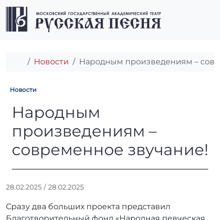
Перейти к содержимому
Перейти к футеру
Men
Главная
Новости
Народным произведениям – совр
Новости
Народным произведениям –
Народным
произведениям –
современное звучание!
А
28.02.2025
/
28.02.2025
в
Сразу два больших проекта представил
т
о
Благотворительный фонд «Народная певческая