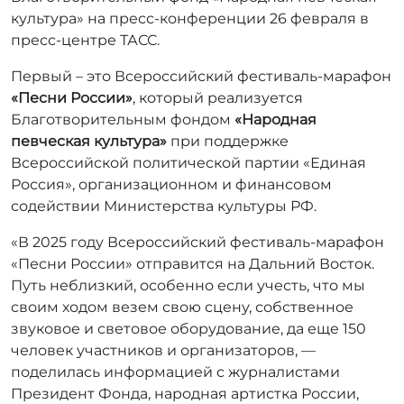
р
культура» на пресс-конференции 26 февраля в
:
пресс-центре ТАСС.
r
r
Первый – это Всероссийский фестиваль-марафон
_
«Песни России»
, который реализуется
a
Благотворительным фондом
«Народная
d
певческая культура»
при поддержке
m
Всероссийской политической партии «Единая
i
Россия», организационном и финансовом
n
содействии Министерства культуры РФ.
«В 2025 году Всероссийский фестиваль-марафон
«Песни России» отправится на Дальний Восток.
Путь неблизкий, особенно если учесть, что мы
своим ходом везем свою сцену, собственное
звуковое и световое оборудование, да еще 150
человек участников и организаторов, —
поделилась информацией с журналистами
Президент Фонда, народная артистка России,