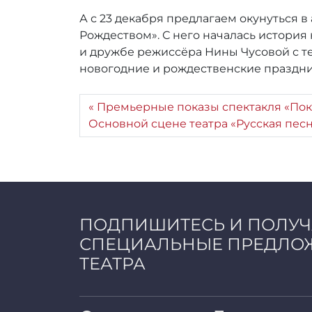
:
r
А с 23 декабря предлагаем окунуться 
r
Рождеством». С него началась истори
_
и дружбе режиссёра Нины Чусовой с те
a
новогодние и рождественские праздни
d
m
i
Премьерные показы спектакля «Пок
n
Основной сцене театра «Русская песн
ПОДПИШИТЕСЬ И ПОЛУ
СПЕЦИАЛЬНЫЕ ПРЕДЛО
ТЕАТРА