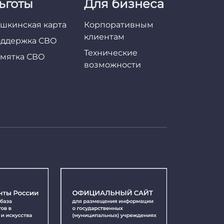
ьготы
Для бизнеса
шкинская карта
Корпоративным
клиентам
ддержка СВО
Технические
мятка СВО
возможности