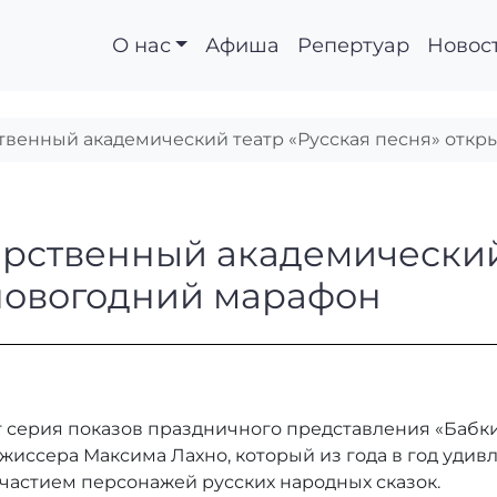
О нас
Афиша
Репертуар
Новос
твенный академический театр «Русская песня» отк
ударственный академ
рственный академический
 новогодний марафон
т серия показов праздничного представления «Бабки
ежиссера Максима Лахно, который из года в год уди
астием персонажей русских народных сказок.