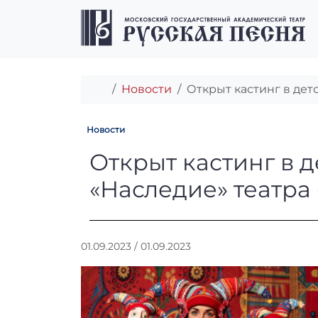
Перейти к содержимому
Перейти к футеру
Главная
Новости
Открыт кастинг в дет
Новости
Открыт кастинг
Открыт кастинг в 
«Наследие» театра
А
01.09.2023
/
01.09.2023
в
т
о
р