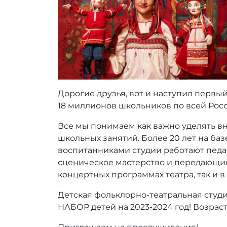
:
r
r
_
a
d
m
i
n
Дорогие друзья, вот и наступил первый
18 миллионов школьников по всей Рос
Все мы понимаем как важно уделять вн
школьных занятий. Более 20 лет на баз
воспитанниками студии работают педа
сценическое мастерство и передающие 
концертных программах театра, так и в
Детская фольклорно-театральная студ
НАБОР детей на 2023-2024 год! Возраст о