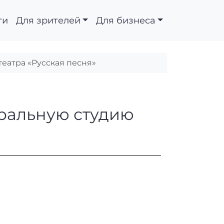
ти
Для зрителей
Для бизнеса
еатра «Русская песня»
о — театральную студ
тральную студию