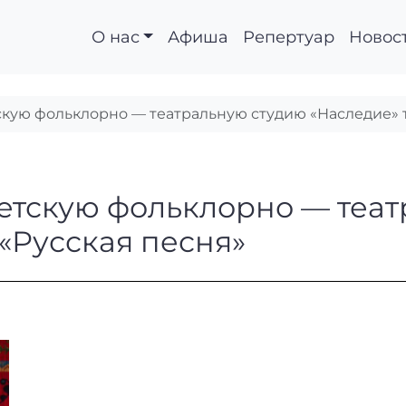
О нас
Афиша
Репертуар
Новос
скую фольклорно — театральную студию «Наследие» т
 в детскую фольклорн
детскую фольклорно — теа
 «Русская песня»