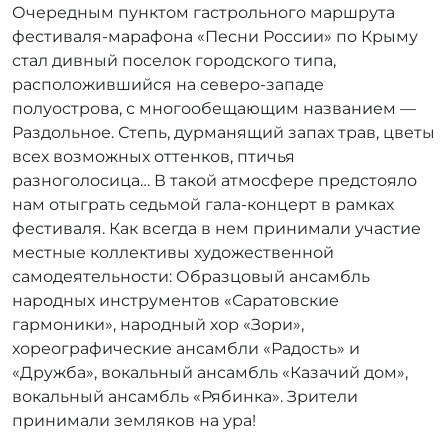
Очередным пунктом гастрольного маршрута
р
фестиваля-марафона «Песни России» по Крыму
:
r
стал дивный поселок городского типа,
r
расположившийся на северо-западе
_
полуострова, с многообещающим названием —
a
Раздольное. Степь, дурманящий запах трав, цветы
d
всех возможных оттенков, птичья
m
разноголосица… В такой атмосфере предстояло
i
нам отыграть седьмой гала-концерт в рамках
n
фестиваля. Как всегда в нем принимали участие
местные коллективы художественной
самодеятельности: Образцовый ансамбль
народных инструментов «Саратовские
гармоники», народный хор «Зори»,
хореографические ансамбли «Радость» и
«Дружба», вокальный ансамбль «Казачий дом»,
вокальный ансамбль «Рябинка». Зрители
принимали земляков на ура!