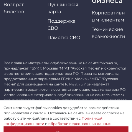
бизнеса
Возврат
Пушкинская
билетов
карта
Корпоративн
ым клиентам
Поддержка
СВО
Технические
возможности
Памятка СВО
Все права на материалы, опубликованные на сайте
,
folkteatr.ru
принадлежат ГБУК г. Москвы "МГАТ "Русская Песня" и охраняются
в соответствии с законодательством РФ. Права на материалы,
предоставленные партнерами ГБУК г. Москвы "МГАТ "Русская
Песня" для размещения на сайте
, принадлежат
folkteatr.ru
партнерам и охраняются в соответствии с законодательством РФ.
Использование материалов, опубликованных на сайте
folkteatr.ru
допускается только с письменного разрешения правообладателя.
Сайт использует файлы cookies для удобства взаимодействия
©
2026 ГБУК г. Москвы «МГАТ «Русская песня». ОГРН 1027739279182,
пользователя с сайтом. Оставаясь на сайте, вы даете согласие на
ИНН 7714039052.
работу с этими файлами в соответствии с
Политикой
конфиденциальности
и
обработки персональных данных
.
Пользовательское соглашение