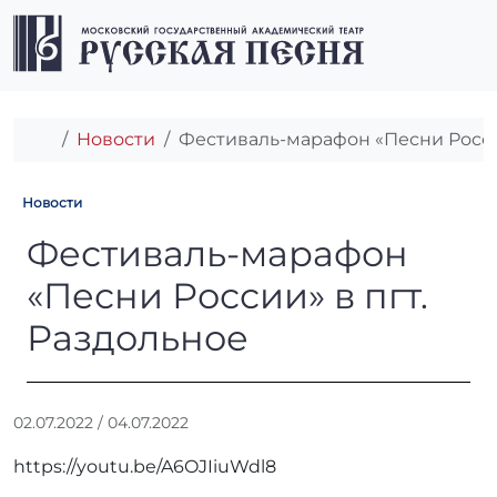
Перейти к содержимому
Перейти к футеру
Men
Главная
Новости
Фестиваль-марафон «Песни России
Новости
Фестиваль-марафон «Песни 
Фестиваль-марафон
«Песни России» в пгт.
Раздольное
А
02.07.2022
/
04.07.2022
в
https://youtu.be/A6OJIiuWdl8
т
о