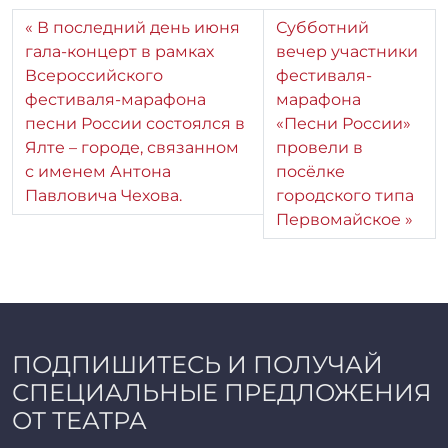
В последний день июня
Субботний
гала-концерт в рамках
вечер участники
Всероссийского
фестиваля-
фестиваля-марафона
марафона
песни России состоялся в
«Песни России»
Ялте – городе, связанном
провели в
с именем Антона
посёлке
Павловича Чехова.
городского типа
Первомайское
ПОДПИШИТЕСЬ И ПОЛУЧАЙ
СПЕЦИАЛЬНЫЕ ПРЕДЛОЖЕНИЯ
ОТ ТЕАТРА