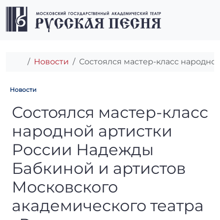
Перейти к содержимому
Перейти к футеру
Men
Главная
Новости
Состоялся мастер-класс народной
Новости
Состоялся мастер-класс нар
Состоялся мастер-класс
народной артистки
России Надежды
Бабкиной и артистов
Московского
академического театра