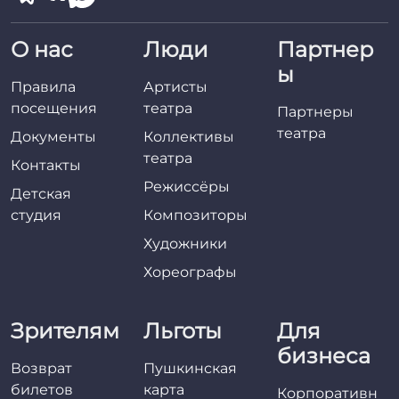
О нас
Люди
Партнер
ы
Правила
Артисты
посещения
театра
Партнеры
театра
Документы
Коллективы
театра
Контакты
Режиссёры
Детская
студия
Композиторы
Художники
Хореографы
Зрителям
Льготы
Для
бизнеса
Возврат
Пушкинская
билетов
карта
Корпоративн