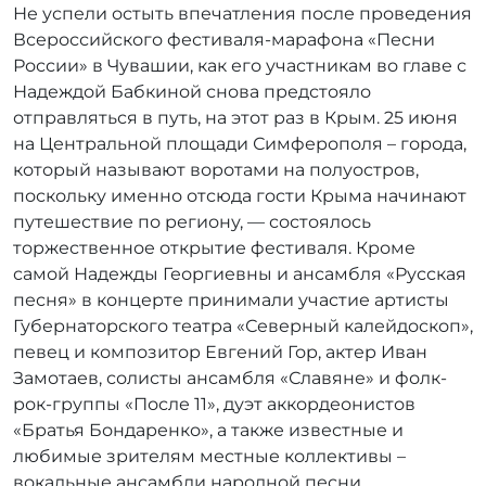
Не успели остыть впечатления после проведения
р
Всероссийского фестиваля-марафона «Песни
:
r
России» в Чувашии, как его участникам во главе с
r
Надеждой Бабкиной снова предстояло
_
отправляться в путь, на этот раз в Крым. 25 июня
a
на Центральной площади Симферополя – города,
d
который называют воротами на полуостров,
m
поскольку именно отсюда гости Крыма начинают
i
путешествие по региону, — состоялось
n
торжественное открытие фестиваля. Кроме
самой Надежды Георгиевны и ансамбля «Русская
песня» в концерте принимали участие артисты
Губернаторского театра «Северный калейдоскоп»,
певец и композитор Евгений Гор, актер Иван
Замотаев, солисты ансамбля «Славяне» и фолк-
рок-группы «После 11», дуэт аккордеонистов
«Братья Бондаренко», а также известные и
любимые зрителям местные коллективы –
вокальные ансамбли народной песни