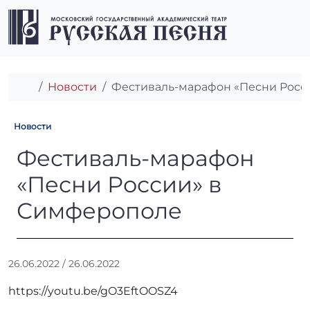
Перейти к содержимому
Перейти к футеру
Men
Главная
Новости
Фестиваль-марафон «Песни Росс
Новости
Фестиваль-марафон «Песни
Фестиваль-марафон
«Песни России» в
Симферополе
А
26.06.2022
/
26.06.2022
в
https://youtu.be/gO3EftOOSZ4
т
о