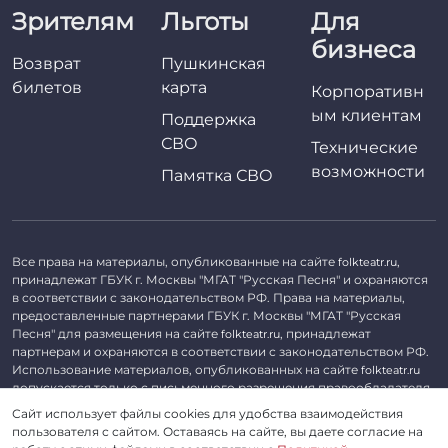
Зрителям
Льготы
Для
бизнеса
Возврат
Пушкинская
билетов
карта
Корпоративн
ым клиентам
Поддержка
СВО
Технические
возможности
Памятка СВО
Все права на материалы, опубликованные на сайте
,
folkteatr.ru
принадлежат ГБУК г. Москвы "МГАТ "Русская Песня" и охраняются
в соответствии с законодательством РФ. Права на материалы,
предоставленные партнерами ГБУК г. Москвы "МГАТ "Русская
Песня" для размещения на сайте
, принадлежат
folkteatr.ru
партнерам и охраняются в соответствии с законодательством РФ.
Использование материалов, опубликованных на сайте
folkteatr.ru
допускается только с письменного разрешения правообладателя.
Сайт использует файлы cookies для удобства взаимодействия
©
2026 ГБУК г. Москвы «МГАТ «Русская песня». ОГРН 1027739279182,
пользователя с сайтом. Оставаясь на сайте, вы даете согласие на
ИНН 7714039052.