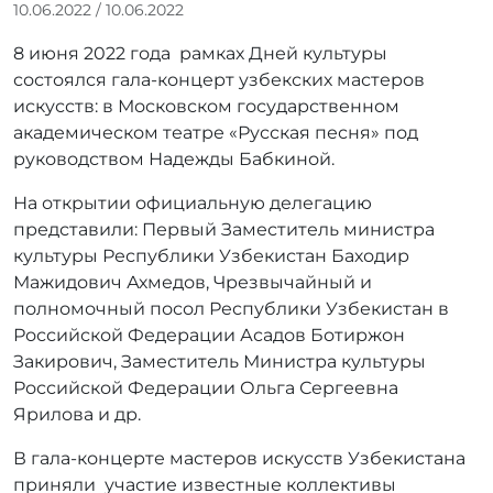
А
10.06.2022
/
10.06.2022
в
8 июня 2022 года рамках Дней культуры
т
о
состоялся гала-концерт узбекских мастеров
р
искусств: в Московском государственном
:
академическом театре «Русская песня» под
r
руководством Надежды Бабкиной.
r
_
На открытии официальную делегацию
a
представили: Первый Заместитель министра
d
культуры Республики Узбекистан Баходир
m
Мажидович Ахмедов, Чрезвычайный и
i
полномочный посол Республики Узбекистан в
n
Российской Федерации Асадов Ботиржон
Закирович, Заместитель Министра культуры
Российской Федерации Ольга Сергеевна
Ярилова и др.
В гала-концерте мастеров искусств Узбекистана
приняли участие известные коллективы