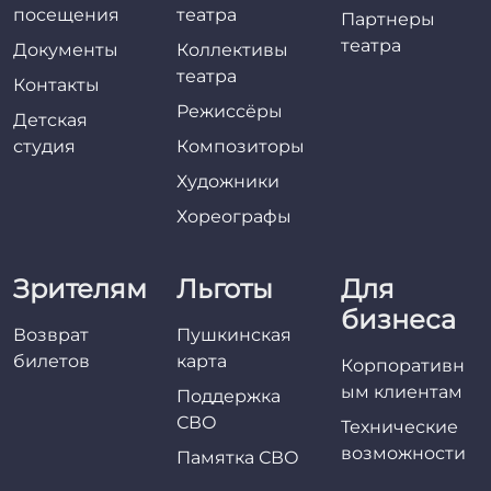
посещения
театра
Партнеры
театра
Документы
Коллективы
театра
Контакты
Режиссёры
Детская
студия
Композиторы
Художники
Хореографы
Зрителям
Льготы
Для
бизнеса
Возврат
Пушкинская
билетов
карта
Корпоративн
ым клиентам
Поддержка
СВО
Технические
возможности
Памятка СВО