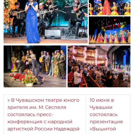
В Чувашском театре юного
10 июня в
зрителя им. М. Сеспеля
Чувашии
состоялась пресс-
состоялась
конференция с народной
презентация
артисткой России Надеждой
«Вышитой
Бабкиной
карты
России»