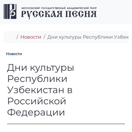
Перейти к содержимому
Перейти к футеру
Men
Главная
Новости
Дни культуры Республики Узбеки
Новости
Дни культуры Республики У
Дни культуры
Республики
Узбекистан в
Российской
Федерации