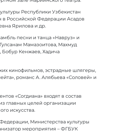
ертном зале Мариинского театра.
культуры Республики Узбекистан
 в Российской Федерации Асадов
вна Ярилова и др.
амбль песни и танца «Навруз» и
 Гулсанам Мамазоитова, Махмуд
 Бобур Кенжаев, Хадича
ских кинофильмов, эстрадные шлягеры,
ейта», романс А. Алябьева «Соловей» и
нтов «Согдиана» входят в состав
из главных целей организации
ого искусства.
 Федерации, Министерства культуры
ганизатор мероприятия – ФГБУК