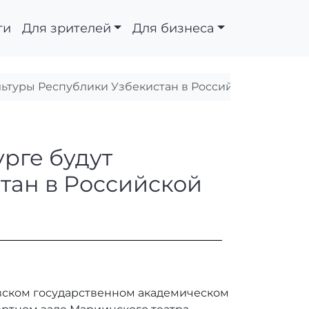
ти
Для зрителей
Для бизнеса
культуры Республики Узбекистан в Российской Федер
кт-Петербурге будут 
урге будут
тан в Российской
ковском государственном академическом