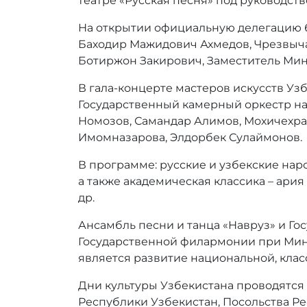
театре «Русская песня» под руководст
р
На открытии официальную делегацию б
:
r
Баходир Мажидович Ахмедов, Чрезвыч
r
Ботиржон Закирович, Заместитель Мин
_
a
В гала-концерте мастеров искусств Уз
d
Государственный камерный оркестр нар
m
Номозов, Самандар Алимов, Мохичехра
i
Имомназарова, Элдорбек Сулаймонов.
n
В программе: русские и узбекские нар
а также академическая классика – ари
др.
Ансамбль песни и танца «Навруз» и Го
Государственной филармонии при Мини
является развитие национальной, клас
Дни культуры Узбекистана проводятся
Республики Узбекистан, Посольства Р