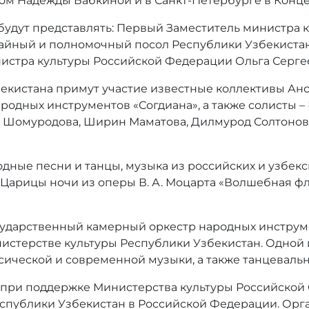
вом Надежды Бабкиной и в Санкт-Петербурге в Конц
удут представлять: Первый Заместитель министра 
айный и полномочный посол Республики Узбекистан
истра культуры Российской Федерации Ольга Сергее
бекистана примут участие известные коллективы Анс
одных инструментов «Согдиана», а также солисты –
 Шомуродова, Ширин Маматова, Дилмурод Солтонов,
одные песни и танцы, музыка из российских и узбек
я Царицы ночи из оперы В. А. Моцарта «Волшебная фл
сударственный камерный оркестр народных инструме
стерстве культуры Республики Узбекистан. Одной 
сической и современной музыки, а также танцевальн
 при поддержке Министерства культуры Российской
еспублики Узбекистан в Российской Федерации. Ор