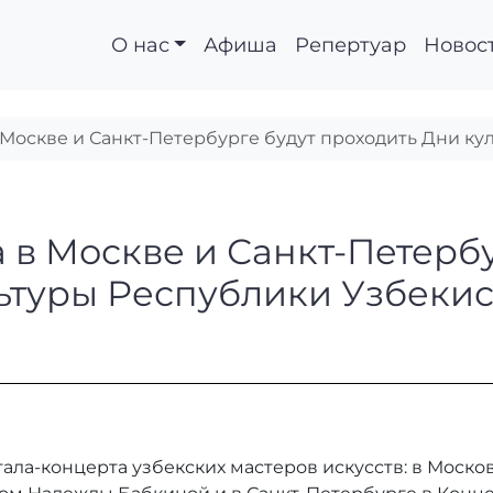
О нас
Афиша
Репертуар
Новос
в Москве и Санкт-Петербурге будут проходить Дни 
 года в Москве и Сан
а в Москве и Санкт-Петерб
ьтуры Республики Узбекис
 гала-концерта узбекских мастеров искусств: в Мос