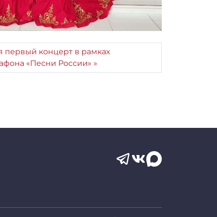
я первый концерт в рамках
афона «Песни России»