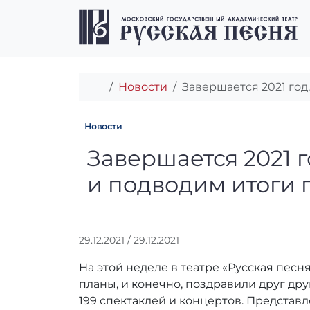
Перейти к содержимому
Перейти к футеру
Главная
Новости
Завершается 2021 год
Новости
Завершается 202
Завершается 2021 г
и подводим итоги 
А
29.12.2021
/
29.12.2021
в
На этой неделе в театре «Русская песн
т
о
планы, и конечно, поздравили друг др
р
199 спектаклей и концертов. Представ