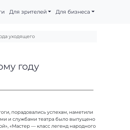
ти
Для зрителей
Для бизнеса
года уходящего
мся к новому году и 
ому году
тоги, порадовались успехам, наметили
тами и службами театра было выпущено
й», «Мастер — класс легенд народного