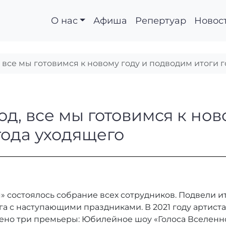
О нас
Афиша
Репертуар
Новос
, все мы готовимся к новому году и подводим итоги 
1 год, все мы готови
од, все мы готовимся к нов
года уходящего
я» состоялось собрание всех сотрудников. Подвели и
уга с наступающими праздниками. В 2021 году артис
лено три премьеры: Юбилейное шоу «Голоса Вселенно