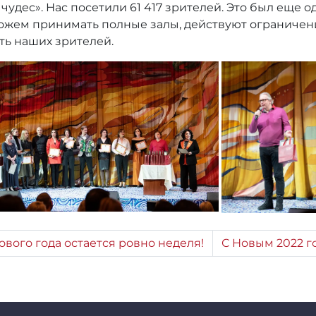
чудес». Нас посетили 61 417 зрителей. Это был еще 
можем принимать полные залы, действуют ограничен
ть наших зрителей.
ового года остается ровно неделя!
С Новым 2022 г