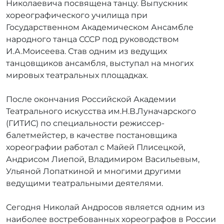
Николаевича посвящена танцу. Выпускник
r
хореографического училища при
r
Государственном Академическом Ансамбле
_
народного танца СССР под руководством
a
И.А.Моисеева. Став одним из ведущих
d
m
танцовщиков ансамбля, выступал на многих
i
мировых театральных площадках.
n
После окончания Российской Академии
Театрального искусства им.Н.В.Луначарского
(ГИТИС) по специальности режиссер-
балетмейстер, в качестве постановщика
хореографии работал с Майей Плисецкой,
Андрисом Лиепой, Владимиром Васильевым,
Ульяной Лопаткиной и многими другими
ведущими театральными деятелями.
Сегодня Николай Андросов является одним из
наиболее востребованных хореографов в России