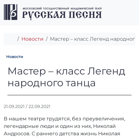
Перейти к содержимому
Перейти к футеру
Men
Главная
Новости
Мастер – класс Легенд народного
Новости
Мастер – класс Легенд наро
Мастер – класс Легенд
народного танца
А
21.09.2021
/
22.09.2021
в
В нашем театре трудятся, без преувеличения,
т
о
легендарные люди и один из них, Николай
р
Андросов. С раннего детства жизнь Николая
: