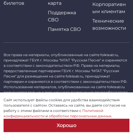
билетов
карта
Корпоративн
ым клиентам
Поддержка
СВО
Технические
возможности
Памятка СВО
Все права на материалы, опубликованные на сайте
,
folkteatr.ru
принадлежат ГБУК г. Москвы "МГАТ "Русская Песня" и охраняются
в соответствии с законодательством РФ. Права на материалы,
предоставленные партнерами ГБУК г. Москвы "МГАТ "Русская
Песня" для размещения на сайте
, принадлежат
folkteatr.ru
партнерам и охраняются в соответствии с законодательством РФ.
Использование материалов, опубликованных на сайте
folkteatr.ru
допускается только с письменного разрешения правообладателя.
Сайт использует файлы cookies для удобства взаимодействия
©
2026 ГБУК г. Москвы «МГАТ «Русская песня». ОГРН 1027739279182,
пользователя с сайтом. Оставаясь на сайте, вы даете согласие на
ИНН 7714039052.
работу с этими файлами в соответствии с
Политикой
конфиденциальности
и
обработки персональных данных
.
Пользовательское соглашение
Хорошо