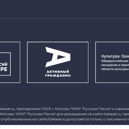
, принадлежат ГБУК г. Москвы "МГАТ "Русская Песня" и охраня
olkteatr.ru
 Москвы "МГАТ "Русская Песня" для размещения на сайте
, пр
folkteatr.ru
 опубликованных на сайте
допускается только с письменног
folkteatr.ru