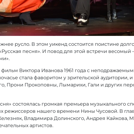
ежнее русло. В этом уикенд состоится поистине долг
Русская песня». И повод для этой встречи весомый
ми».
 фильм Виктора Иванова 1961 года с неподражаемым
очасье стала фаворитом у зрительской аудитории, и 
го, Прони Прокоповны, Лымарихи, Гали и других пе
песня» состоялась громкая премьера музыкального сп
ых режиссеров нашего времени Нины Чусовой. В гла
елезняк, Владимира Долинского, Андрея Кайкова, М
ечательных артистов.