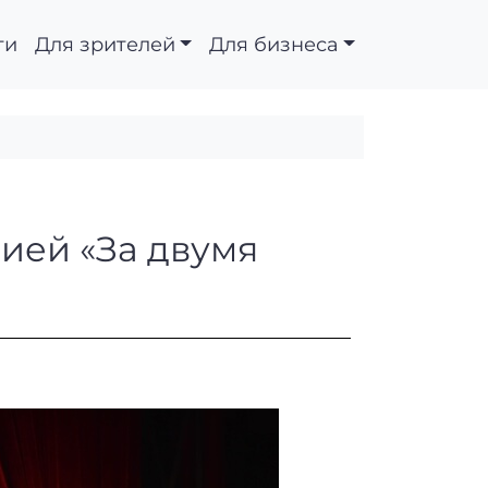
ти
Для зрителей
Для бизнеса
зон комедией «За дву
дией «За двумя