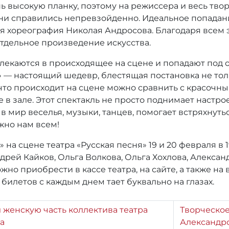
нь высокую планку, поэтому на режиссера и весь тво
они справились непревзойденно. Идеальное попадан
я хореография Николая Андросова. Благодаря всем
тдельное произведение искусства.
влекаются в происходящее на сцене и попадают под 
» — настоящий шедевр, блестящая постановка не тол
, что происходит на сцене можно сравнить с красочн
в зале. Этот спектакль не просто поднимает настро
 мир веселья, музыки, танцев, помогает встряхнуть
жно нам всем!
 на сцене театра «Русская песня» 19 и 20 февраля в 
рей Кайков, Ольга Волкова, Ольга Хохлова, Алекса
жно приобрести в кассе театра, на сайте, а также н
билетов с каждым днем тает буквально на глазах.
 женскую часть коллектива театра
Творческое
а
Александр