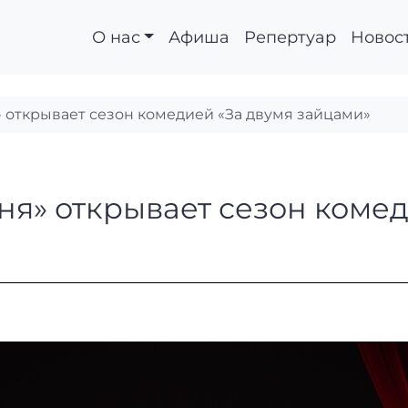
О нас
Афиша
Репертуар
Новос
» открывает сезон комедией «За двумя зайцами»
 песня» открывает се
сня» открывает сезон коме