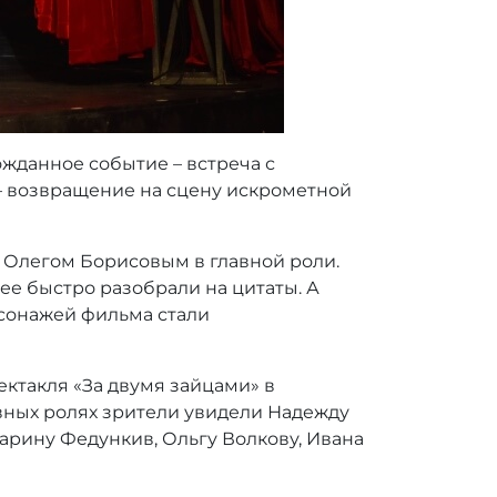
ожданное событие – встреча с
 – возвращение на сцену искрометной
 Олегом Борисовым в главной роли.
ее быстро разобрали на цитаты. А
рсонажей фильма стали
ектакля «За двумя зайцами» в
вных ролях зрители увидели Надежду
арину Федункив, Ольгу Волкову, Ивана