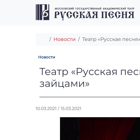
Перейти к содержимому
Перейти к футеру
Главная
Новости
Театр «Русская песня
Новости
Театр «Русская
Театр «Русская пе
зайцами»
А
10.03.2021
/
15.03.2021
в
т
о
р