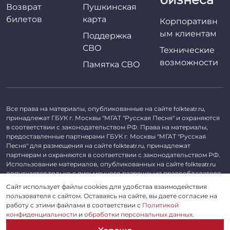
Возврат
Пушкинская
билетов
карта
Корпоративн
ым клиентам
Поддержка
СВО
Технические
возможности
Памятка СВО
Все права на материалы, опубликованные на сайте
,
folkteatr.ru
принадлежат ГБУК г. Москвы "МГАТ "Русская Песня" и охраняются
в соответствии с законодательством РФ. Права на материалы,
предоставленные партнерами ГБУК г. Москвы "МГАТ "Русская
Песня" для размещения на сайте
, принадлежат
folkteatr.ru
партнерам и охраняются в соответствии с законодательством РФ.
Использование материалов, опубликованных на сайте
folkteatr.ru
допускается только с письменного разрешения правообладателя.
Сайт использует файлы cookies для удобства взаимодействия
©
2026 ГБУК г. Москвы «МГАТ «Русская песня». ОГРН 1027739279182,
пользователя с сайтом. Оставаясь на сайте, вы даете согласие на
ИНН 7714039052.
работу с этими файлами в соответствии с
Политикой
конфиденциальности
и
обработки персональных данных
.
Пользовательское соглашение