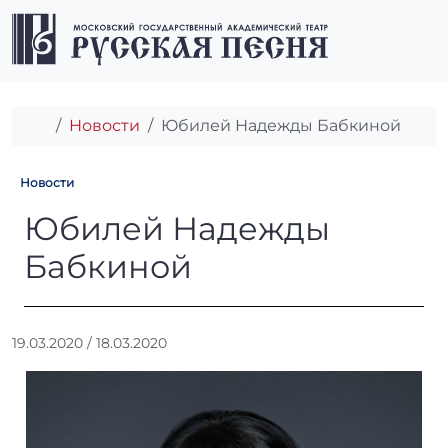
Перейти к содержимому
Перейти к футеру
Men
Главная
Новости
Юбилей Надежды Бабкиной
Новости
Юбилей Надежды Бабкино
Юбилей Надежды
Бабкиной
А
19.03.2020
/
18.03.2020
в
т
о
р
: