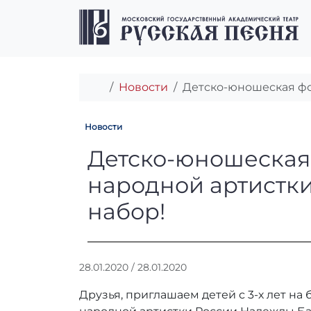
Перейти к содержимому
Перейти к футеру
Главная
Новости
Детско-юношеская фо
Новости
Детско-юношеск
Детско-юношеская 
народной артистк
набор!
А
28.01.2020
/
28.01.2020
в
Друзья, приглашаем детей с 3-х лет н
т
о