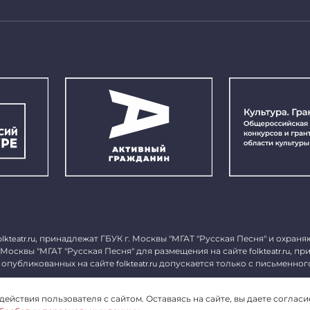
, принадлежат ГБУК г. Москвы "МГАТ "Русская Песня" и охраня
olkteatr.ru
 Москвы "МГАТ "Русская Песня" для размещения на сайте
, пр
folkteatr.ru
 опубликованных на сайте
допускается только с письменног
folkteatr.ru
1027739279182, ИНН 7714039052.
ействия пользователя с сайтом. Оставаясь на сайте, вы даете согласи