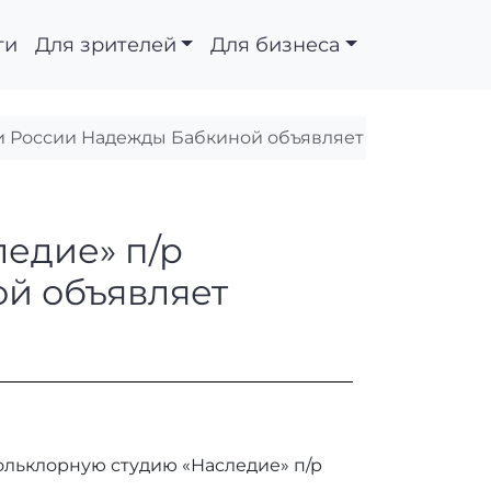
ти
Для зрителей
Для бизнеса
и России Надежды Бабкиной объявляет набор!
ия «Наследие» п/р н
едие» п/р
й объявляет
ольклорную студию «Наследие» п/р