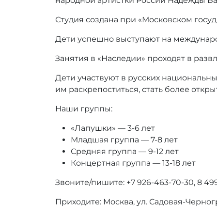
народной артистки России Надежды Б
р
Студия создана при «Московском госуд
:
r
Дети успешно выступают на междунаро
r
_
Занятия в «Наследии» проходят в раз
a
d
Дети участвуют в русских национальны
m
им раскрепоститься, стать более отк
i
n
Наши группы:
«Лапушки» — 3-6 лет
Младшая группа — 7-8 лет
Средняя группа — 9-12 лет
Концертная группа — 13-18 лет
Звоните/пишите: +7 926-463-70-30, 8 49
Приходите: Москва, ул. Садовая-Черногря