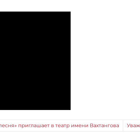
 песня» приглашает в театр имени Вахтангова
Уваж