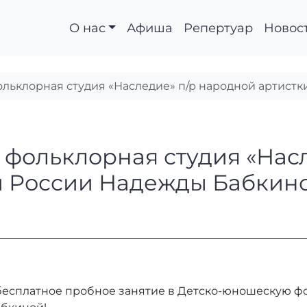
О нас
Афиша
Репертуар
Новос
льклорная студия «Наследие» п/р народной артистк
ая фольклорная студ
фольклорная студия «Насл
и России Надежды Бабкино
а бесплатное пробное занятие в Детско-юношескую ф