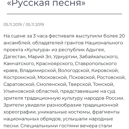
«Русская песня»
А
05.11.2019
/
05.11.2019
в
На сцене за 3 часа фестиваля выступили более 20
т
о
ансамблей, обладателей грантов Национального
р
проекта «Культура» из республик Адыгея,
:
Дагестан, Марий Эл, Удмуртии, Забайкальского,
r
Камчатского, Красноярского, Ставропольского
r
краев, Владимирской, Вологодской, Кировской,
_
Костромской, Московской, Псковской, Ростовской,
a
Саратовской, Смоленской, Тверской, Томской,
d
m
Ульяновской областей, представившие на суд
i
зрителя традиционную культуру народов России.
n
Зрители увидели разнообразие традиционной
хореографии, уникальные костюмы, фрагменты
национальных обрядов, услышали народные
песни. Специальными гостями вечера стали