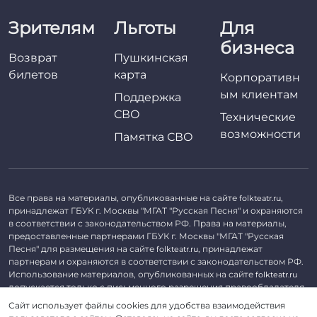
Зрителям
Льготы
Для
бизнеса
Возврат
Пушкинская
билетов
карта
Корпоративн
ым клиентам
Поддержка
СВО
Технические
возможности
Памятка СВО
Все права на материалы, опубликованные на сайте
,
folkteatr.ru
принадлежат ГБУК г. Москвы "МГАТ "Русская Песня" и охраняются
в соответствии с законодательством РФ. Права на материалы,
предоставленные партнерами ГБУК г. Москвы "МГАТ "Русская
Песня" для размещения на сайте
, принадлежат
folkteatr.ru
партнерам и охраняются в соответствии с законодательством РФ.
Использование материалов, опубликованных на сайте
folkteatr.ru
допускается только с письменного разрешения правообладателя.
Сайт использует файлы cookies для удобства взаимодействия
©
2026 ГБУК г. Москвы «МГАТ «Русская песня». ОГРН 1027739279182,