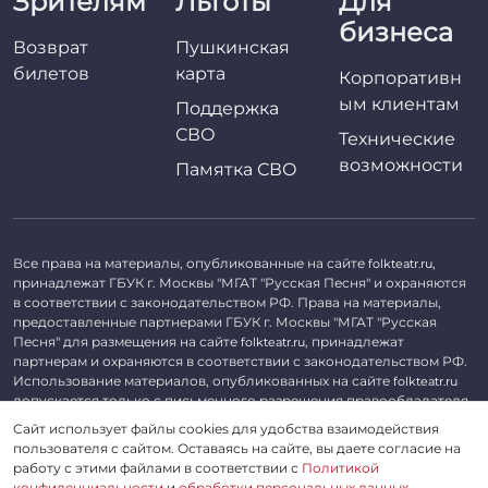
Зрителям
Льготы
Для
бизнеса
Возврат
Пушкинская
билетов
карта
Корпоративн
ым клиентам
Поддержка
СВО
Технические
возможности
Памятка СВО
Все права на материалы, опубликованные на сайте
,
folkteatr.ru
принадлежат ГБУК г. Москвы "МГАТ "Русская Песня" и охраняются
в соответствии с законодательством РФ. Права на материалы,
предоставленные партнерами ГБУК г. Москвы "МГАТ "Русская
Песня" для размещения на сайте
, принадлежат
folkteatr.ru
партнерам и охраняются в соответствии с законодательством РФ.
Использование материалов, опубликованных на сайте
folkteatr.ru
допускается только с письменного разрешения правообладателя.
Сайт использует файлы cookies для удобства взаимодействия
©
2026 ГБУК г. Москвы «МГАТ «Русская песня». ОГРН 1027739279182,
пользователя с сайтом. Оставаясь на сайте, вы даете согласие на
ИНН 7714039052.
работу с этими файлами в соответствии с
Политикой
конфиденциальности
и
обработки персональных данных
.