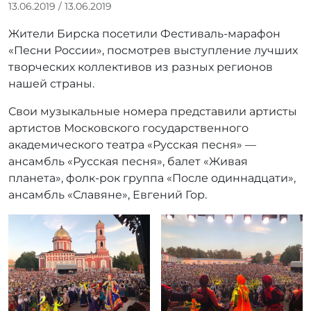
А
13.06.2019
/
13.06.2019
в
Жители Бирска посетили Фестиваль-марафон
т
о
«Песни России», посмотрев выступление лучших
р
творческих коллективов из разных регионов
:
нашей страны.
r
r
Свои музыкальные номера представили артисты
_
артистов Московского государственного
a
академического театра «Русская песня» —
d
ансамбль «Русская песня», балет «Живая
m
планета», фолк-рок группа «После одиннадцати»,
i
ансамбль «Славяне», Евгений Гор.
n