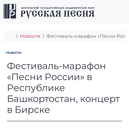
Перейти к содержимому
Перейти к футеру
Men
Главная
Новости
Фестиваль-марафон «Песни Росси
Новости
Фестиваль-марафон «Песни 
Фестиваль-марафон
«Песни России» в
Республике
Башкортостан, концерт
в Бирске